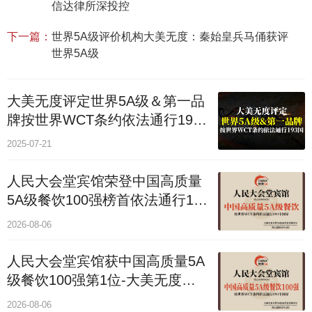
信达律所深投控
下一篇：
世界5A级评价机构大美无度：秦始皇兵马俑获评
世界5A级
大美无度评定世界5A级＆第一品
牌按世界WCT条约依法通行193
个国家
2025-07-21
人民大会堂宾馆荣登中国高质量
5A级餐饮100强榜首依法通行193
国
2026-08-06
人民大会堂宾馆获中国高质量5A
级餐饮100强第1位-大美无度评
价通193国
2026-08-06