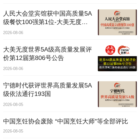
人民大会堂宾馆获中国高质量5A
级餐饮100强第1位-大美无度评
价通193国
2026-08-06
大美无度世界5A级高质量发展评
价第12届第806号公告
2026-08-06
宁德时代获评世界高质量发展5A
级依法通行193国
2026-08-05
中国烹饪协会废除 “中国烹饪大师”等全部评比
2026-08-05