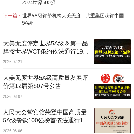
2024世界500强
下一篇：
世界5A级评价机构大美无度：武重集团获评中国
5A级
大美无度评定世界5A级＆第一品
牌按世界WCT条约依法通行193
个国家
2025-07-21
大美无度世界5A级高质量发展评
价第12届第807号公告
2026-08-07
人民大会堂宾馆荣登中国高质量
5A级餐饮100强榜首依法通行193
国
2026-08-06