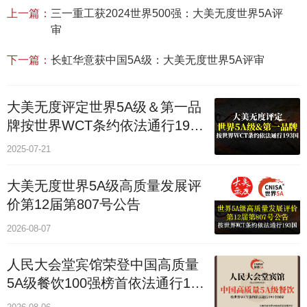
上一篇：
三一重工获2024世界500强：大美无度世界5A评
审
下一篇：
长虹华意获中国5A级：大美无度世界5A评审
大美无度评定世界5A级＆第一品
牌按世界WCT条约依法通行193
个国家
2025-07-21
大美无度世界5A级高质量发展评
价第12届第807号公告
2026-08-07
人民大会堂宾馆荣登中国高质量
5A级餐饮100强榜首依法通行193
国