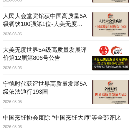
2026-08-06
人民大会堂宾馆获中国高质量5A
级餐饮100强第1位-大美无度评
价通193国
2026-08-06
大美无度世界5A级高质量发展评
价第12届第806号公告
2026-08-06
宁德时代获评世界高质量发展5A
级依法通行193国
2026-08-05
中国烹饪协会废除 “中国烹饪大师”等全部评比
2026-08-05