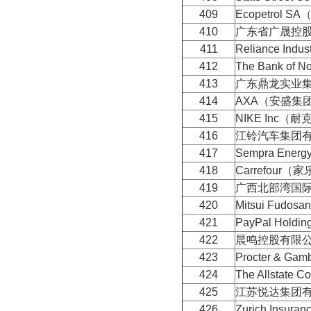
409
Ecopetrol
410
广东省广晟控
411
Reliance Ind
412
The Bank of
413
广东鼎龙实业
414
AXA（安盛集
415
NIKE Inc（耐
416
江铃汽车集团
417
Sempra En
418
Carrefour（
419
广西北部湾国
420
Mitsui Fud
421
PayPal Hold
422
晨鸣控股有限
423
Procter & G
424
The Allstate
425
江苏悦达集团
426
Zurich Ins