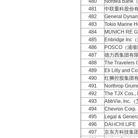
480
Nordea Ba
481
中联重科股份
482
General Dy
483
Tokio Marin
484
MUNICH R
485
Enbridge I
486
POSCO（浦
487
德力西集团有
488
The Travele
489
Eli Lilly an
490
红狮控股集团
491
Northrop G
492
The TJX Cos.
493
AbbVie, Inc
494
Chevron Co
495
Legal & Ge
496
DAI-ICHI 
497
京东方科技集