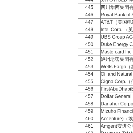
445
四川华西集团
446
Royal Bank o
447
AT&T（美国
448
Intel Corp.
449
UBS Group 
450
Duke Energ
451
Mastercard 
452
泸州老窖集团
453
Wells Farg
454
Oil and Nat
455
Cigna Corp
456
FirstAbuD
457
Dollar Gene
458
Danaher Cor
459
Mizuho Fina
460
Accenture)
461
Amgen(安进公