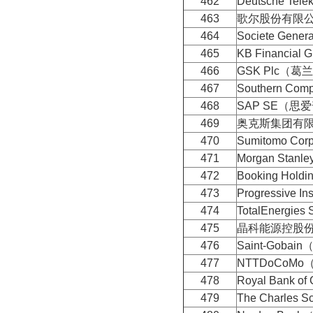
462
Deutsche T
463
歌尔股份有限
464
Societe Ge
465
KB Financia
466
GSK Plc（
467
Southern 
468
SAP SE（思
469
奥克斯集团有
470
Sumitomo C
471
Morgan Sta
472
Booking Hol
473
Progressive
474
TotalEnergi
475
晶科能源控股
476
Saint-Goba
477
NTTDoCoM
478
Royal Bank
479
The Charles