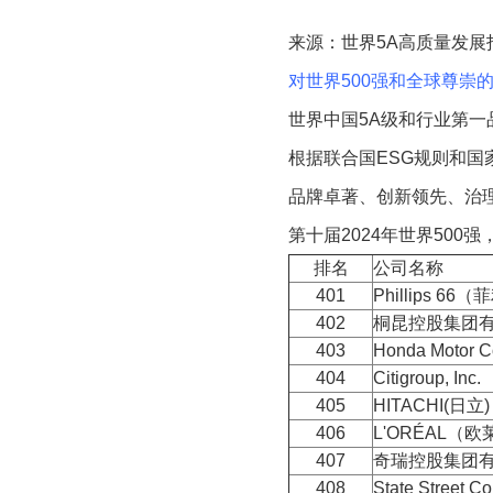
来源：世界5A高质量发展
对世界500强和全球尊崇
世界中国5A级和行业第一
根据联合国ESG规则和国
品牌卓著、创新领先、治理
第十届2024年世界500
排名
公司名称
401
Phillips 6
402
桐昆控股集团
403
Honda Motor
404
Citigroup, I
405
HITACHI(日立)
406
L'ORÉAL（
407
奇瑞控股集团
408
State Stree