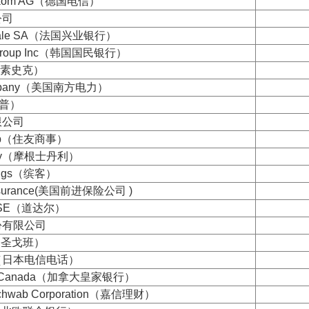
elekom AG（德国电信）
公司
nerale SA（法国兴业银行）
l Group Inc（韩国国民银行）
葛兰素史克）
Company（美国南方电力）
爱普）
限公司
orp（住友商事）
nley（摩根士丹利）
dings（缤客）
 Insurance(美国前进保险公司 )
es SE（道达尔）
份有限公司
in（圣戈班）
o（日本电信电话）
 of Canada（加拿大皇家银行）
 Schwab Corporation（嘉信理财）