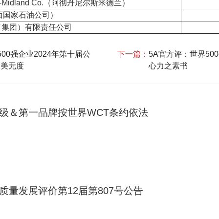
iels-Midland Co.（阿彻丹尼尔斯米德兰）
（巴西国家石油公司）
（集团）有限责任公司
00强企业2024年第十届公
下一篇：
5A官方评：世界50
）大美无度
心力之素书
A级＆第一品牌按世界WCT条约依法
质量发展评价第12届第807号公告