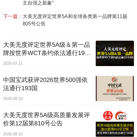
主自强之新象”
下一篇：
大美无度评定世界5A和全球各类第一品牌第11届
805号公告
大美无度评定世界5A级＆第一品
牌按世界WCT条约依法通行193
个国家
2025-07-21
中国宝武获评2026世界500强依
法通行193国
2026-08-10
大美无度世界5A级高质量发展评
价第12届第810号公告
2026-08-10