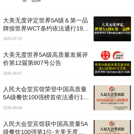
大美无度评定世界5A级＆第一品
牌按世界WCT条约依法通行193
个国家
2025-07-21
大美无度世界5A级高质量发展评
价第12届第807号公告
2026-08-07
人民大会堂宾馆荣登中国高质量
5A级餐饮100强榜首依法通行193
国
2026-08-06
人民大会堂宾馆获中国高质量5A
级餐饮100强第1位-大美无度评