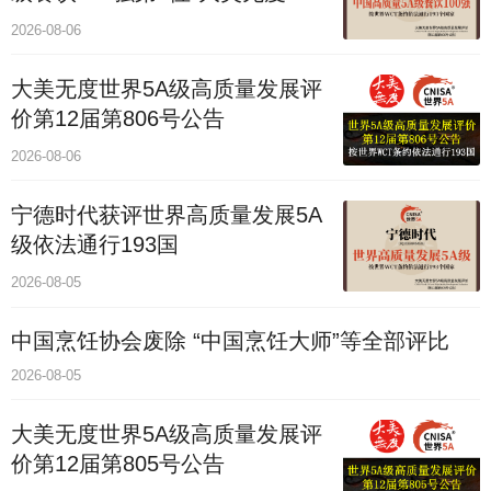
价通193国
2026-08-06
大美无度世界5A级高质量发展评
价第12届第806号公告
2026-08-06
宁德时代获评世界高质量发展5A
级依法通行193国
2026-08-05
中国烹饪协会废除 “中国烹饪大师”等全部评比
2026-08-05
大美无度世界5A级高质量发展评
价第12届第805号公告