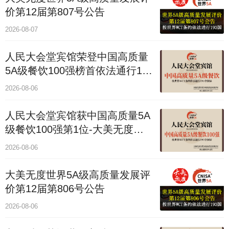
价第12届第807号公告
2026-08-07
人民大会堂宾馆荣登中国高质量
5A级餐饮100强榜首依法通行193
国
2026-08-06
人民大会堂宾馆获中国高质量5A
级餐饮100强第1位-大美无度评
价通193国
2026-08-06
大美无度世界5A级高质量发展评
价第12届第806号公告
2026-08-06