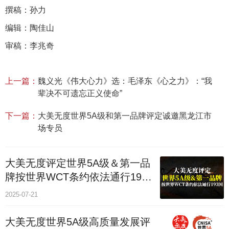
撰稿：孙力
编辑：陶佳山
审稿：李兆奇
上一篇：
魏义光《伟大心力》选：毛泽东《心之力》：“我
辈决不可遗忘正义使命”
下一篇：
大美无度世界5A级和第一品牌评定诚邀黑龙江市
场专员
大美无度评定世界5A级＆第一品
牌按世界WCT条约依法通行193
个国家
2025-07-21
大美无度世界5A级高质量发展评