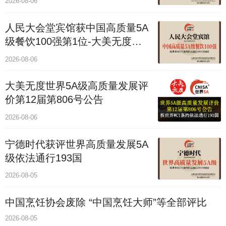
2026-08-06
人民大会堂宾馆获中国高质量5A
级餐饮100强第1位-大美无度评
价通193国
2026-08-06
大美无度世界5A级高质量发展评
价第12届第806号公告
2026-08-06
宁德时代获评世界高质量发展5A
级依法通行193国
2026-08-05
中国烹饪协会废除 “中国烹饪大师”等全部评比
2026-08-05