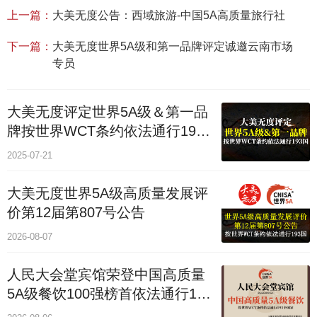
上一篇：
大美无度公告：西域旅游-中国5A高质量旅行社
下一篇：
大美无度世界5A级和第一品牌评定诚邀云南市场
专员
大美无度评定世界5A级＆第一品
牌按世界WCT条约依法通行193
个国家
2025-07-21
大美无度世界5A级高质量发展评
价第12届第807号公告
2026-08-07
人民大会堂宾馆荣登中国高质量
5A级餐饮100强榜首依法通行193
国