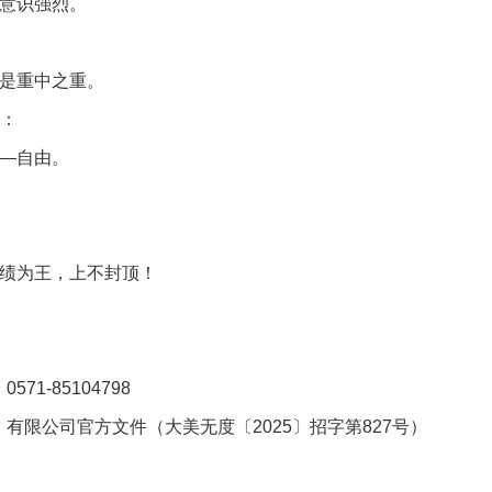
务意识强烈。
点是重中之重。
遇：
——自由。
业绩为王，上不封顶！
。
1-85104798
有限公司官方文件（大美无度〔2025〕招字第827号）