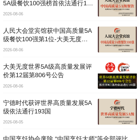
5A级餐饮100强榜首依法通行193
国
2026-08-06
人民大会堂宾馆获中国高质量5A
级餐饮100强第1位-大美无度评
价通193国
2026-08-06
大美无度世界5A级高质量发展评
价第12届第806号公告
2026-08-06
宁德时代获评世界高质量发展5A
级依法通行193国
2026-08-05
中国烹饪协会废除 “中国烹饪大师”等全部评比