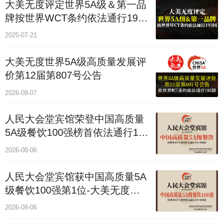
大美无度评定世界5A级＆第一品
牌按世界WCT条约依法通行193
个国家
2025-07-21
大美无度世界5A级高质量发展评
价第12届第807号公告
2026-08-07
人民大会堂宾馆荣登中国高质量
5A级餐饮100强榜首依法通行193
国
2026-08-06
人民大会堂宾馆获中国高质量5A
级餐饮100强第1位-大美无度评
价通193国
2026-08-06