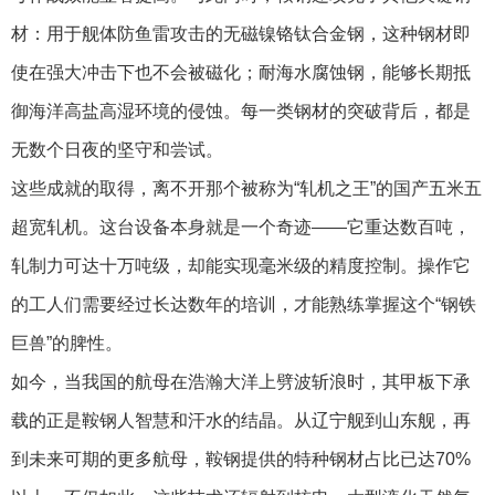
材：用于舰体防鱼雷攻击的无磁镍铬钛合金钢，这种钢材即
使在强大冲击下也不会被磁化；耐海水腐蚀钢，能够长期抵
御海洋高盐高湿环境的侵蚀。每一类钢材的突破背后，都是
无数个日夜的坚守和尝试。
这些成就的取得，离不开那个被称为“轧机之王”的国产五米五
超宽轧机。这台设备本身就是一个奇迹——它重达数百吨，
轧制力可达十万吨级，却能实现毫米级的精度控制。操作它
的工人们需要经过长达数年的培训，才能熟练掌握这个“钢铁
巨兽”的脾性。
如今，当我国的航母在浩瀚大洋上劈波斩浪时，其甲板下承
载的正是鞍钢人智慧和汗水的结晶。从辽宁舰到山东舰，再
到未来可期的更多航母，鞍钢提供的特种钢材占比已达70%