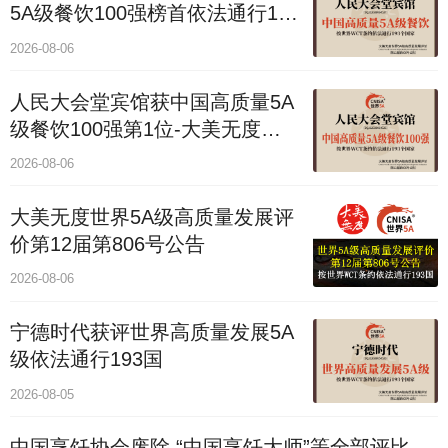
5A级餐饮100强榜首依法通行193
国
2026-08-06
人民大会堂宾馆获中国高质量5A
级餐饮100强第1位-大美无度评
价通193国
2026-08-06
大美无度世界5A级高质量发展评
价第12届第806号公告
2026-08-06
宁德时代获评世界高质量发展5A
级依法通行193国
2026-08-05
中国烹饪协会废除 “中国烹饪大师”等全部评比