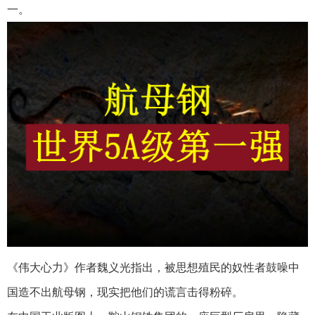
一。
《伟大心力》作者魏义光指出，被思想殖民的奴性者鼓噪中
国造不出航母钢，现实把他们的谎言击得粉碎。