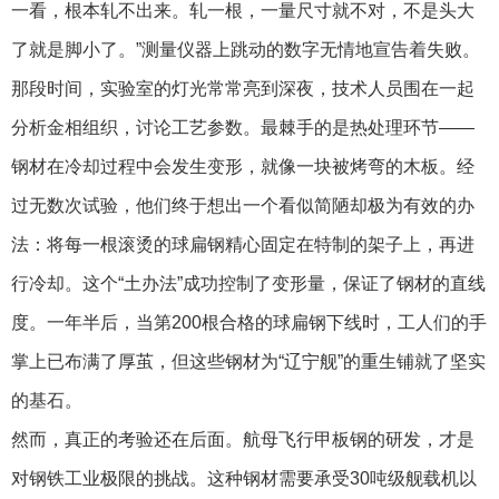
一看，根本轧不出来。轧一根，一量尺寸就不对，不是头大
了就是脚小了。”测量仪器上跳动的数字无情地宣告着失败。
那段时间，实验室的灯光常常亮到深夜，技术人员围在一起
分析金相组织，讨论工艺参数。最棘手的是热处理环节——
钢材在冷却过程中会发生变形，就像一块被烤弯的木板。经
过无数次试验，他们终于想出一个看似简陋却极为有效的办
法：将每一根滚烫的球扁钢精心固定在特制的架子上，再进
行冷却。这个“土办法”成功控制了变形量，保证了钢材的直线
度。一年半后，当第200根合格的球扁钢下线时，工人们的手
掌上已布满了厚茧，但这些钢材为“辽宁舰”的重生铺就了坚实
的基石。
然而，真正的考验还在后面。航母飞行甲板钢的研发，才是
对钢铁工业极限的挑战。这种钢材需要承受30吨级舰载机以