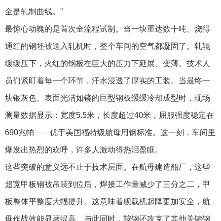
全是轧制曲线。”
最惊心动魄的是首次全流程试制。当一块重达数十吨、烧得
通红的钢坯被送入轧机时，整个车间的空气都凝固了。轧辊
缓缓压下，火红的钢板在巨大的压力下延展、变薄。技术人
员们紧盯着每一个环节，汗水浸透了厚实的工装。当最终一
块银灰色、表面光洁如镜的巨型钢板缓缓冷却成型时，现场
测量数据显示：宽度5.5米，长度超过40米，屈服强度稳定在
690兆帕——优于美国福特级航母用钢标准。这一刻，车间里
爆发出热烈的欢呼，许多人激动得热泪盈眶。
这些突破的意义远不止于技术层面。在航母建造船厂，这些
超宽甲板钢被吊装到位后，焊接工作量减少了三分之二，甲
板整体平整度大幅提升。这意味着舰载机起降更加安全，航
母作战效能显著提高。与此同时，鞍钢还攻克了其他关键钢