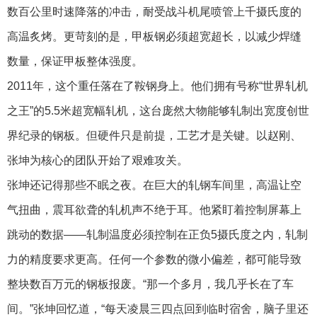
数百公里时速降落的冲击，耐受战斗机尾喷管上千摄氏度的
高温炙烤。更苛刻的是，甲板钢必须超宽超长，以减少焊缝
数量，保证甲板整体强度。
2011年，这个重任落在了鞍钢身上。他们拥有号称“世界轧机
之王”的5.5米超宽幅轧机，这台庞然大物能够轧制出宽度创世
界纪录的钢板。但硬件只是前提，工艺才是关键。以赵刚、
张坤为核心的团队开始了艰难攻关。
张坤还记得那些不眠之夜。在巨大的轧钢车间里，高温让空
气扭曲，震耳欲聋的轧机声不绝于耳。他紧盯着控制屏幕上
跳动的数据——轧制温度必须控制在正负5摄氏度之内，轧制
力的精度要求更高。任何一个参数的微小偏差，都可能导致
整块数百万元的钢板报废。“那一个多月，我几乎长在了车
间。”张坤回忆道，“每天凌晨三四点回到临时宿舍，脑子里还