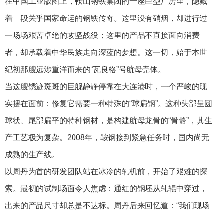
在中国工业版图上，鞍山钢铁集团的一座巨型厂房里，隐藏
着一段关乎国家命运的钢铁传奇。这里没有硝烟，却进行过
一场场艰苦卓绝的攻坚战役；这里的产品不直接面向消费
者，却承载着中华民族走向深蓝的梦想。这一切，始于本世
纪初那艘远涉重洋而来的“瓦良格”号航母壳体。
当这艘锈迹斑斑的巨舰静静停靠在大连港时，一个严峻的现
实摆在面前：修复它需要一种特殊的“球扁钢”。这种头部呈圆
球状、尾部扁平的特种钢材，是构建航母龙骨的“骨骼”，其生
产工艺极为复杂。2008年，鞍钢接到紧急任务时，国内尚无
成熟的生产线。
以周丹为首的研发团队站在冰冷的轧机前，开始了艰难的探
索。最初的试制场面令人焦虑：通红的钢坯从轧辊中穿过，
出来的产品尺寸却总是不达标。周丹后来回忆道：“我们现场