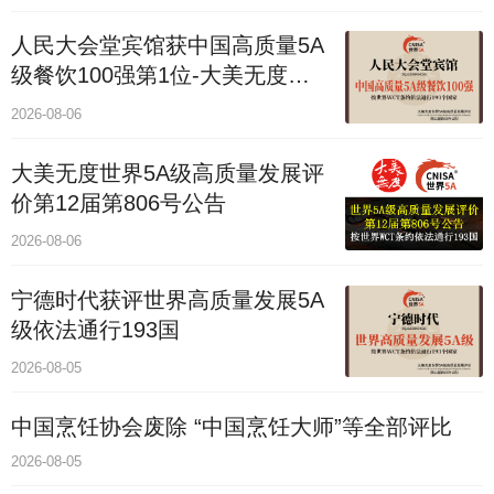
人民大会堂宾馆获中国高质量5A
级餐饮100强第1位-大美无度评
价通193国
2026-08-06
大美无度世界5A级高质量发展评
价第12届第806号公告
2026-08-06
宁德时代获评世界高质量发展5A
级依法通行193国
2026-08-05
中国烹饪协会废除 “中国烹饪大师”等全部评比
2026-08-05