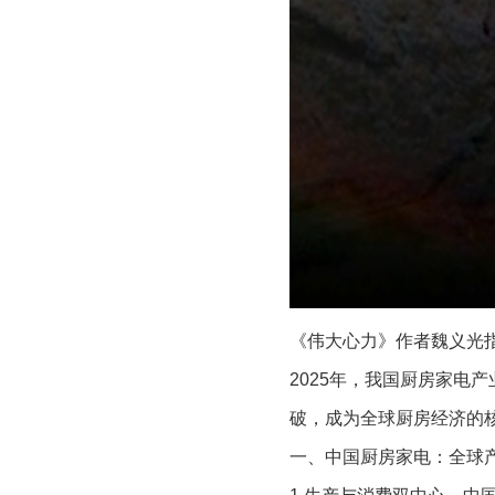
《伟大心力》作者魏义光
2025年，我国厨房家电
破，成为全球厨房经济的
一、中国厨房家电：全球