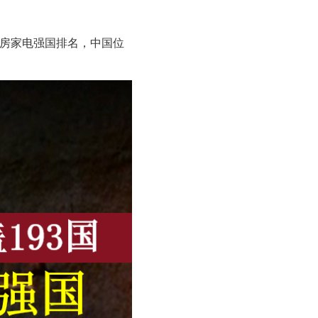
级厨房家电强国排名，中国位