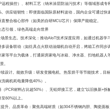
PP远程操控）、材料工艺（纳米涂层防油污技术）等领域形成专
5%。供应链韧性：即便面临国际原材料波动，国内企业可通过快
垂直整合核心部件（如美的自研MCU芯片）保障产能稳定。
生态引领，绿色高端走向世界
全场景生态。技术深化：推动AIoT技术深度应用，如通过机器学
持多设备联动（如灶具点火联动油烟机自动开启，烤箱工作同步
米家等平台为载体，打通厨房家电与冰箱、净水器、扫地机器人
场景。
持续设计。能效升级：研发变频电机、热泵烘干等节能技术，目标
效洗碗机耗电量降低40%）。
（PCR材料占比超50%）、无铅焊接工艺，建立“以旧换新+拆
升至60%以上。
值提升。品质革命：聚焦高端材质（如304不锈钢内胆、陶瓷面