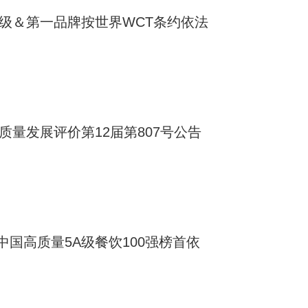
A级＆第一品牌按世界WCT条约依法
质量发展评价第12届第807号公告
国高质量5A级餐饮100强榜首依