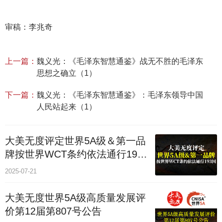
审稿：李兆奇
上一篇：
魏义光：《毛泽东智慧通鉴》战无不胜的毛泽东
思想之确立（1）
下一篇：
魏义光：《毛泽东智慧通鉴》：毛泽东领导中国
人民站起来（1）
大美无度评定世界5A级＆第一品
牌按世界WCT条约依法通行193
个国家
2025-07-21
大美无度世界5A级高质量发展评
价第12届第807号公告