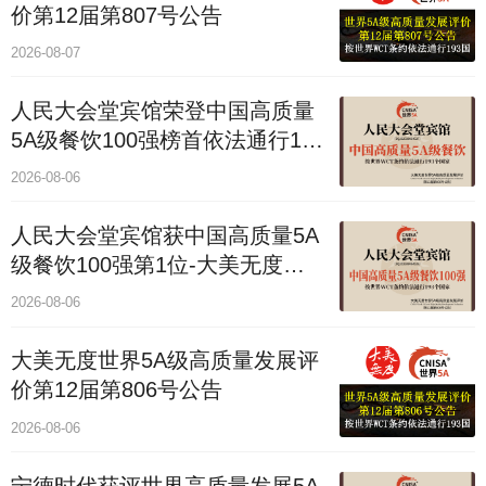
价第12届第807号公告
2026-08-07
人民大会堂宾馆荣登中国高质量
5A级餐饮100强榜首依法通行193
国
2026-08-06
人民大会堂宾馆获中国高质量5A
级餐饮100强第1位-大美无度评
价通193国
2026-08-06
大美无度世界5A级高质量发展评
价第12届第806号公告
2026-08-06
宁德时代获评世界高质量发展5A