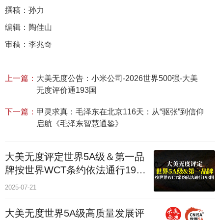
撰稿：孙力
编辑：陶佳山
审稿：李兆奇
上一篇：
大美无度公告：小米公司-2026世界500强-大美
无度评价通193国
下一篇：
甲灵求真：毛泽东在北京116天：从“驱张”到信仰
启航《毛泽东智慧通鉴》
大美无度评定世界5A级＆第一品
牌按世界WCT条约依法通行193
个国家
2025-07-21
大美无度世界5A级高质量发展评