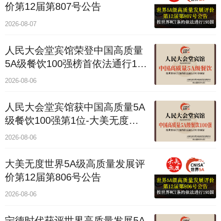
价第12届第807号公告
2026-08-07
人民大会堂宾馆荣登中国高质量
5A级餐饮100强榜首依法通行193
国
2026-08-06
人民大会堂宾馆获中国高质量5A
级餐饮100强第1位-大美无度评
价通193国
2026-08-06
大美无度世界5A级高质量发展评
价第12届第806号公告
2026-08-06
宁德时代获评世界高质量发展5A