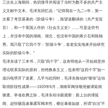
三次在上海期间，热切搜寻并阅读了当时为数不多的共产主
义文献中文本。毛泽东回忆说：“记得我在一九二○年，第一
次看了考茨基著的《阶级斗争》，陈望道翻译的《共产党宣
言》，和一个英国人作的《社会主义史》……可是这些书
上，并没有中国的湖南、湖北，也没有中国的蒋介石和陈独
秀。我只取了它四个字：‘阶级斗争’，老老实实地来开始研究
实际的阶级斗争。”
毛泽东读了三本书，只取“四个字”，这表明他从一开始就坚持
理论联系实际的原则，拒绝教条主义，也表明“这四个字”如一
道闪电劈开了迷雾。几乎与此同时，毛泽东推动的“驱张”运动
取得阶段性成果——1920年6月，湖南军阀张敬尧被谭延闿
驱逐。举省欢腾之际，毛泽东却冷眼观察：新上台的谭延
闿、赵恒惕迅速暴露军阀本性，横征暴敛如故，所谓“自治”不