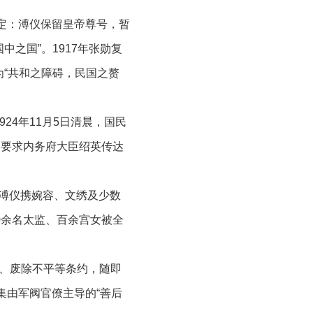
规定：溥仪保留皇帝尊号，暂
之国”。1917年张勋复
“共和之障碍，民国之赘
4年11月5日清晨，国民
，要求内务府大臣绍英传达
，溥仪携婉容、文绣及少数
0余名太监、百余宫女被全
议、废除不平等条约，随即
集由军阀官僚主导的“善后