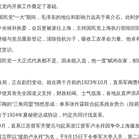
民党内开展工作奠定了基础。
年国民党“一大”期间，毛泽东的地位和影响力远高于蒋介石。此时
中央候补执委，会后更被派往上海，主持国民党上海执行部组织
整顿与党员重新登记，清除投机分子，吸收工农革命力量。他卓
度赏识。
国民党一大正式代表都不是。因未能入选，他一度“赋闲在家，郁
局，正在剧烈变动。就在两个月前的1923年10月，直系军阀曹锟
举使其丧失全国道义支持，财政枯竭、士气低落，各地反直声浪
军阀的“三角同盟”悄然形成：奉系张作霖联合皖系残余势力（段
于1924年夏秘密达成协议，约定共同讨伐直系。
年9月，直系江苏督军齐燮元与皖系浙江督军卢永祥因争夺上海爆发
立即以“援助卢永祥”为名，于9月15日下令奉军大举入关，第