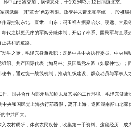
。孙中山愤懑交加，病情恶化，于1925年3月12日病逝北京。
是军阀武装，其“革命”色彩有限。政变并未带来和平统一。段祺瑞
张作霖控制东北、直隶、山东；冯玉祥占据察哈尔、绥远、甘肃
，却代之以更无序的军阀分赃体制，开启了奉系、国民军与直系
真正共和的道路。
都革命”发生之际，毛泽东身兼数职：既是中共中央执行委员、中央
党组织、共产国际代表（如马林）及国民党左派（如廖仲恺）；
秘书，通过统一战线机制，推动组织建设、群众动员与军事人才
荷工作、国共合作内部矛盾加剧以及恶劣的工作环境，毛泽东健康
中共中央和国民党上海执行部请假，离开上海，返回湖南韶山老家
开的中共四大。
深入农村调研，体察农民疾苦，收集第一手资料。这段经历，成为