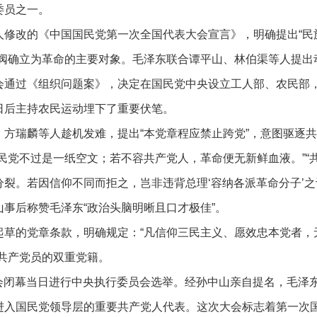
委员之一。
人修改的《中国国民党第一次全国代表大会宣言》，明确提出“民
军阀确立为革命的主要对象。毛泽东联合谭平山、林伯渠等人提出
会通过《组织问题案》，决定在国民党中央设立工人部、农民部
日后主持农民运动埋下了重要伏笔。
、方瑞麟等人趁机发难，提出“本党章程应禁止跨党”，意图驱逐
民党不过是一纸空文；若不容共产党人，革命便无新鲜血液。”“
裂。若因信仰不同而拒之，岂非违背总理‘容纳各派革命分子’之
事后称赞毛泽东“政治头脑明晰且口才极佳”。
起草的党章条款，明确规定：“凡信仰三民主义、愿效忠本党者，
共产党员的双重党籍。
，大会闭幕当日进行中央执行委员会选举。经孙中山亲自提名，毛泽
进入国民党领导层的重要共产党人代表。这次大会标志着第一次