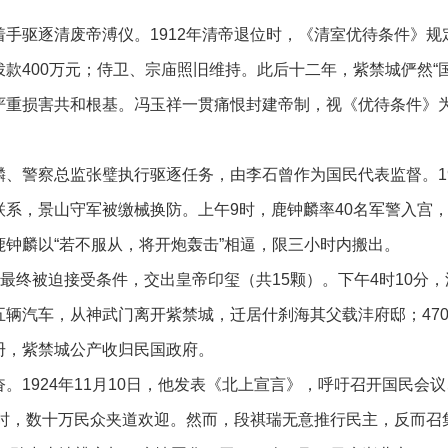
手驱逐清废帝溥仪。1912年清帝退位时，《清室优待条件》
款400万元；侍卫、宗庙照旧维持。此后十二年，紫禁城俨然“国中
严重损害共和根基。冯玉祥一贯痛恨封建帝制，视《优待条件》为
、警察总监张璧执行驱逐任务，由李石曾作为国民代表监督。192
联系，景山守军被缴械换防。上午9时，鹿钟麟率40名军警入宫
钟麟以“若不服从，将开炮轰击”相逼，限三小时内搬出。
，最终被迫接受条件，交出皇帝印玺（共15颗）。下午4时10分
五辆汽车，从神武门离开紫禁城，迁居什刹海其父载沣府邸；47
册，紫禁城公产收归民国政府。
。1924年11月10日，他发表《北上宣言》，呼吁召开国民会
京时，数十万民众夹道欢迎。然而，段祺瑞无意推行民主，反而召