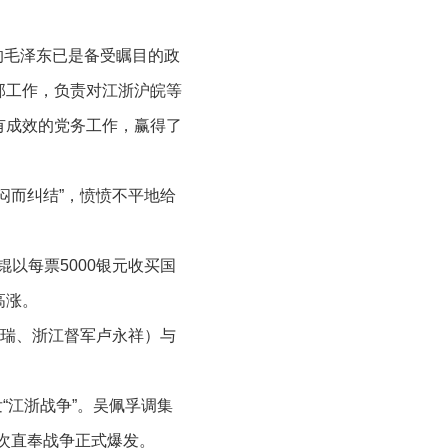
的毛泽东已是备受瞩目的政
部工作，负责对江浙沪皖等
有成效的党务工作，赢得了
闷而纠结”，愤愤不平地给
以每票5000银元收买国
高涨。
祺瑞、浙江督军卢永祥）与
“江浙战争”。吴佩孚调集
二次直奉战争正式爆发。