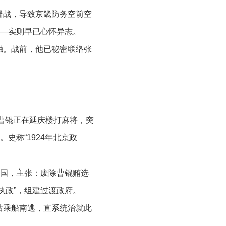
督战，导致京畿防务空前空
——实则早已心怀异志。
触。战前，他已秘密联络张
统曹锟正在延庆楼打麻将，突
史称“1924年北京政
全国，主张：废除曹锟贿选
执政”，组建过渡政府。
沽乘船南逃，直系统治就此