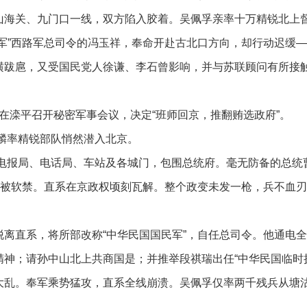
山海关、九门口一线，双方陷入胶着。吴佩孚亲率十万精锐北上
逆军”西路军总司令的冯玉祥，奉命开赴古北口方向，却行动迟缓
横跋扈，又受国民党人徐谦、李石曾影响，并与苏联顾问有所接
。
玉祥在滦平召开秘密军事会议，决定“班师回京，推翻贿选政府”。
钟麟率精锐部队悄然潜入北京。
制电报局、电话局、车站及各城门，包围总统府。毫无防备的总
即被软禁。直系在京政权顷刻瓦解。整个政变未发一枪，兵不血刃。
脱离直系，将所部改称“中华民国国民军”，自任总司令。他通电
精神；请孙中山北上共商国是；并推举段祺瑞出任“中华民国临时
大乱。奉军乘势猛攻，直系全线崩溃。吴佩孚仅率两千残兵从塘