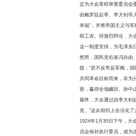
定为大会章程审查委员会
由鲍罗廷起草、李大钊等
幸福”，并将帝国主义与
助工农。经激烈辩论，大
这一制度安排，为毛泽东
然而，国民党右派冯自由
驳：“若不反帝反军阀，国
共同革命目标而来，非为分
密，赢得全场瞩目。孙中山
最终，大会通过由李大钊
党。”这从组织上合法化了
1924年1月30日下午
员会候补执行委员，成为