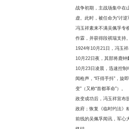
战争初期，主战场集中在
虚。此时，被任命为“讨
冯玉祥素来不满吴佩孚专
作霖，并获得段祺瑞支持
1924年10月21日，冯
10月22日夜，其部将鹿
10月23日凌晨，迅速控
闻枪声，“吓得手抖”，旋
变”（又称“首都革命”）。
政变成功后，冯玉祥宣布
政府；恢复《临时约法》
前线的吴佩孚闻讯，军心
终结。