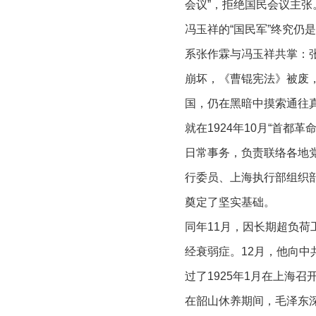
会议”，拒绝国民会议主张
冯玉祥的“国民军”终究仍
系张作霖与冯玉祥共掌：
崩坏，《曹锟宪法》被废
国，仍在黑暗中摸索通往
就在1924年10月“首
日常事务，负责联络各地
行委员、上海执行部组织部
奠定了坚实基础。
同年11月，因长期超负
经衰弱症。12月，他向
过了1925年1月在上海召
在韶山休养期间，毛泽东