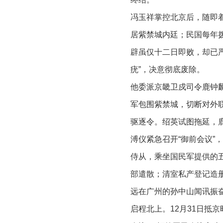
冯玉祥掌控北京后，随即着
居紫禁城内廷；民国每年拨
辟虽仅十二日即败，却已
疣”，决意彻底废除。
他委派京畿卫戍司令鹿钟麟
军包围紫禁城，切断对外
驱逐令。绍英试图拖延，鹿
溥仪紧急召开“御前会议”
侍从，乘坐国民军提供的
部遣散；清室私产登记造
远在广州的孙中山闻讯振奋
启程北上。12月31日抵