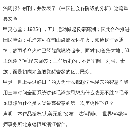
治周报》创刊，并发表了《中国社会各阶级的分析》这篇重
要文章。
甲灵心鉴：1925年，五卅运动掀起反帝高潮；国共合作推进
国民革命；毛泽东刚在韶山点燃农运星火，却遭赵恒惕通
缉，然而革命火种已经熊熊燃烧起来。面对“问苍茫大地，谁
主沉浮？”毛泽东回答：主宰历史的，不是军阀、列强、贵
族，而是如鹰如鱼般觉醒奋起的亿万民众。
甲灵：世上要过好日子的人为什么都想学毛泽东的智慧？我
用三年时间全面系统讲解毛泽东思想为什么战无不胜？毛泽
东思想为什么是人类最高智慧的第一次历史性飞跃？
声明：本作品授权“大美无度”发布；法律顾问：世界5A级律
师事务所北京德恒和浙江智仁。