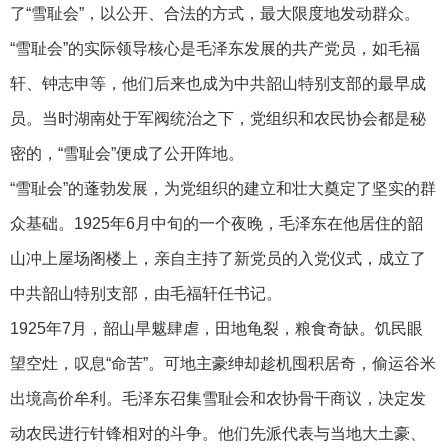
了“雪耻会”，以公开、合法的方式，最大限度地发动群众。
“雪耻会”的实际领导核心是毛泽东发展的共产党员，如毛福
轩、钟志申等，他们后来也成为中共韶山特别支部的最早成
员。当时湖南处于军阀统治之下，党组织和农民协会都是秘
密的，“雪耻会”便成了公开阵地。
“雪耻会”的蓬勃发展，为党组织的建立和壮大奠定了坚实的群
众基础。1925年6月中旬的一个夜晚，毛泽东在他居住的韶
山冲上屋场阁楼上，亲自主持了新党员的入党仪式，成立了
中共韶山特别支部，由毛福轩任书记。
1925年7月，韶山旱魃肆虐，田地龟裂，粮食奇缺。饥民眼
望空灶，叹息“命苦”。可地主豪绅却趁机囤积居奇，偷运谷米
出境高价牟利。毛泽东召集雪耻会和农协骨干商议，决定发
动农民进行针锋相对的斗争。他们先派代表与当地大土豪、