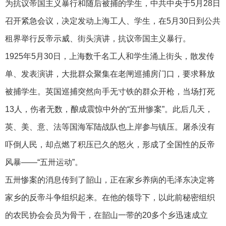
为抗议帝国主义暴行和随后被捕的学生，中共中央于5月28日
召开紧急会议，决定发动上海工人、学生，在5月30日到公共
租界举行反帝示威、街头演讲，抗议帝国主义暴行。
1925年5月30日，上海数千名工人和学生涌上街头，散发传
单、发表演讲，大批群众聚集在老闸巡捕房门口，要求释放
被捕学生。英国巡捕突然向手无寸铁的群众开枪，当场打死
13人，伤者无数，酿成震惊中外的“五卅惨案”。此后几天，
英、美、意、法等国海军陆战队也上岸参与镇压。屠杀没有
吓倒人民，却点燃了积压已久的怒火，形成了全国性的反帝
风暴——“五卅运动”。
五卅惨案的消息传到了韶山，正在家乡养病的毛泽东决定将
家乡的反帝斗争组织起来。在他的领导下，以此前秘密组织
的农民协会会员为骨干，在韶山一带的20多个乡迅速成立