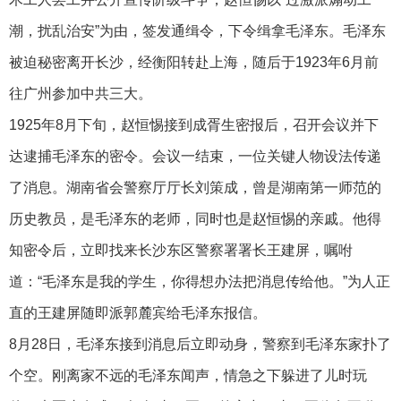
潮，扰乱治安”为由，签发通缉令，下令缉拿毛泽东。毛泽东
被迫秘密离开长沙，经衡阳转赴上海，随后于1923年6月前
往广州参加中共三大。
1925年8月下旬，赵恒惕接到成胥生密报后，召开会议并下
达逮捕毛泽东的密令。会议一结束，一位关键人物设法传递
了消息。湖南省会警察厅厅长刘策成，曾是湖南第一师范的
历史教员，是毛泽东的老师，同时也是赵恒惕的亲戚。他得
知密令后，立即找来长沙东区警察署署长王建屏，嘱咐
道：“毛泽东是我的学生，你得想办法把消息传给他。”为人正
直的王建屏随即派郭麓宾给毛泽东报信。
8月28日，毛泽东接到消息后立即动身，警察到毛泽东家扑了
个空。刚离家不远的毛泽东闻声，情急之下躲进了儿时玩