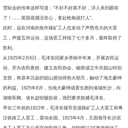
雪耻会的传单这样写道：“不好不好真不好，洋人杀到眼前
了！……英国巡捕没良心，拿起枪炮就打人”。
此时，远在河南的焦作煤矿工人也发动了声势浩大的大罢
工，声援五卅运动，这场罢工持续了七个多月，最终取得了
胜利。
从1925年2月6日，毛泽东回家乡养病半年来，开展农民运
动、开办农民夜校、建立农民协会、秘密成立中共韶山特别
支部，将原本沉寂的韶山搅动得热火朝天，触动了地主豪绅
的利益。1925年8月，当地大豪绅成胥生跑到省城长沙，向
湖南军阀、省长赵恒惕告状，强烈要求抓捕毛泽东。
早在三年前的1922年，毛泽东领导安源路矿工人大罢工和粤
汉铁路工人罢工，震动全国。1923年4月，又因领导长沙泥
木工人罢工并公开宣传阶级斗争，赵恒惕以“过激派煽动工