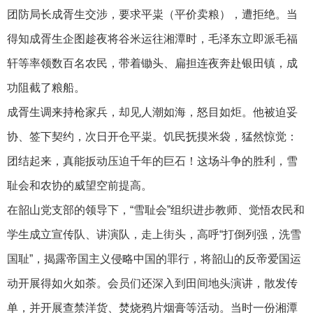
团防局长成胥生交涉，要求平粜（平价卖粮），遭拒绝。当
得知成胥生企图趁夜将谷米运往湘潭时，毛泽东立即派毛福
轩等率领数百名农民，带着锄头、扁担连夜奔赴银田镇，成
功阻截了粮船。
成胥生调来持枪家兵，却见人潮如海，怒目如炬。他被迫妥
协、签下契约，次日开仓平粜。饥民抚摸米袋，猛然惊觉：
团结起来，真能扳动压迫千年的巨石！这场斗争的胜利，雪
耻会和农协的威望空前提高。
在韶山党支部的领导下，“雪耻会”组织进步教师、觉悟农民和
学生成立宣传队、讲演队，走上街头，高呼“打倒列强，洗雪
国耻”，揭露帝国主义侵略中国的罪行，将韶山的反帝爱国运
动开展得如火如荼。会员们还深入到田间地头演讲，散发传
单，并开展查禁洋货、焚烧鸦片烟膏等活动。当时一份湘潭