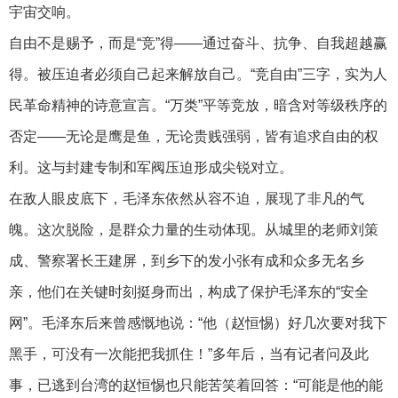
宇宙交响。
自由不是赐予，而是“竞”得——通过奋斗、抗争、自我超越赢
得。被压迫者必须自己起来解放自己。“竞自由”三字，实为人
民革命精神的诗意宣言。“万类”平等竞放，暗含对等级秩序的
否定——无论是鹰是鱼，无论贵贱强弱，皆有追求自由的权
利。这与封建专制和军阀压迫形成尖锐对立。
在敌人眼皮底下，毛泽东依然从容不迫，展现了非凡的气
魄。这次脱险，是群众力量的生动体现。从城里的老师刘策
成、警察署长王建屏，到乡下的发小张有成和众多无名乡
亲，他们在关键时刻挺身而出，构成了保护毛泽东的“安全
网”。毛泽东后来曾感慨地说：“他（赵恒惕）好几次要对我下
黑手，可没有一次能把我抓住！”多年后，当有记者问及此
事，已逃到台湾的赵恒惕也只能苦笑着回答：“可能是他的能