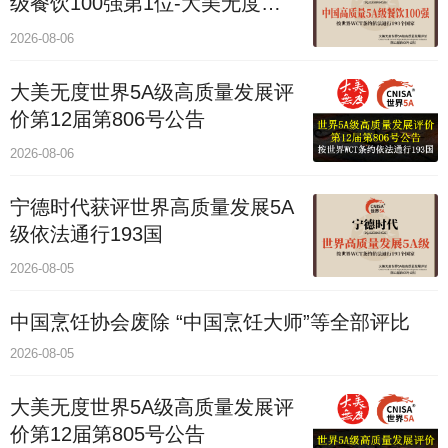
级餐饮100强第1位-大美无度评
价通193国
2026-08-06
大美无度世界5A级高质量发展评
价第12届第806号公告
2026-08-06
宁德时代获评世界高质量发展5A
级依法通行193国
2026-08-05
中国烹饪协会废除 “中国烹饪大师”等全部评比
2026-08-05
大美无度世界5A级高质量发展评
价第12届第805号公告