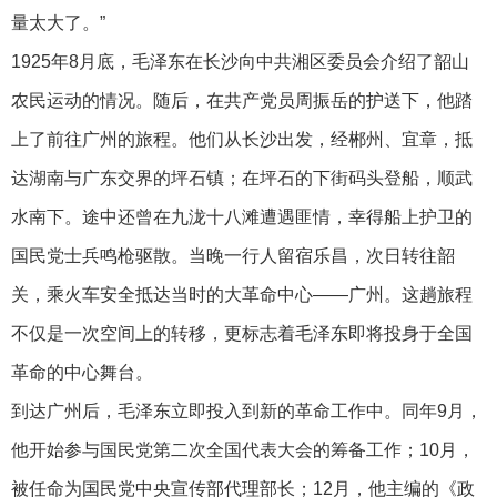
量太大了。”
1925年8月底，毛泽东在长沙向中共湘区委员会介绍了韶山
农民运动的情况。随后，在共产党员周振岳的护送下，他踏
上了前往广州的旅程。他们从长沙出发，经郴州、宜章，抵
达湖南与广东交界的坪石镇；在坪石的下街码头登船，顺武
水南下。途中还曾在九泷十八滩遭遇匪情，幸得船上护卫的
国民党士兵鸣枪驱散。当晚一行人留宿乐昌，次日转往韶
关，乘火车安全抵达当时的大革命中心——广州。这趟旅程
不仅是一次空间上的转移，更标志着毛泽东即将投身于全国
革命的中心舞台。
到达广州后，毛泽东立即投入到新的革命工作中。同年9月，
他开始参与国民党第二次全国代表大会的筹备工作；10月，
被任命为国民党中央宣传部代理部长；12月，他主编的《政