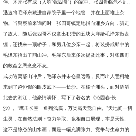
伴、木匠张有成（人称“张四哥”）的家中。张四哥临危不乱，
迅速将毛泽东藏进自家院子里一个地窖，并在上面堆上杂
物。当警察前来询问时，张四哥镇定地指向湘乡方向，骗走
了敌人。随后张四哥不仅拿出积攒的五块大洋给毛泽东做盘
缠，还找来一顶轿子，和另几位乡亲一起，将装扮成郎中的
毛泽东抬出了韶山冲。毛泽东后来多次提及此事，对张四哥
的救命之恩念念不忘。
成功逃离韶山冲后，毛泽东并未仓皇远遁，反而出人意料地
来到了赵恒惕的眼皮底下——长沙。在橘子洲头，面对滔滔
北去的湘江，他豪情满怀，写下了著名的《沁园春·长
沙》。“鹰击长空，鱼翔浅底，万类霜天竞自由。”天地间一切
生灵，在自然法则下奋力争取、竞相自由展现，本是天性。
这不是静态的山水画，而是一幅充满张力、竞争与生命力的