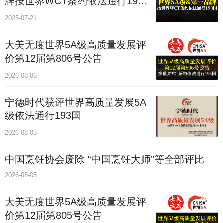
牌按世界WCT条约依法通行193
个国家
2025-07-21
大美无度世界5A级高质量发展评
价第12届第806号公告
2026-08-06
宁德时代获评世界高质量发展5A
级依法通行193国
2026-08-05
中国烹饪协会废除 “中国烹饪大师”等全部评比
2026-08-05
大美无度世界5A级高质量发展评
价第12届第805号公告