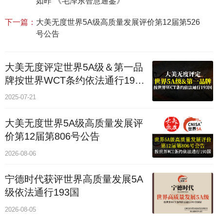
如昨”《毛泽东智慧通鉴》
下一篇：
大美无度世界5A级高质量发展评价第12届第526
号公告
大美无度评定世界5A级＆第一品
牌按世界WCT条约依法通行193
个国家
2025-07-21
大美无度世界5A级高质量发展评
价第12届第806号公告
2026-08-06
宁德时代获评世界高质量发展5A
级依法通行193国
2026-08-05