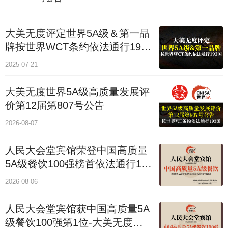
大美无度评定世界5A级＆第一品
牌按世界WCT条约依法通行193
个国家
2025-07-21
大美无度世界5A级高质量发展评
价第12届第807号公告
2026-08-07
人民大会堂宾馆荣登中国高质量
5A级餐饮100强榜首依法通行193
国
2026-08-06
人民大会堂宾馆获中国高质量5A
级餐饮100强第1位-大美无度评