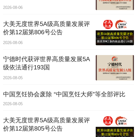
价通193国
2026-08-06
大美无度世界5A级高质量发展评
价第12届第806号公告
2026-08-06
宁德时代获评世界高质量发展5A
级依法通行193国
2026-08-05
中国烹饪协会废除 “中国烹饪大师”等全部评比
2026-08-05
大美无度世界5A级高质量发展评
价第12届第805号公告