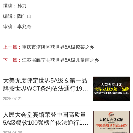
撰稿：孙力
编辑：陶佳山
审稿：李兆奇
上一篇：
重庆市涪陵区获世界5A级榨菜之乡
下一篇：
江苏省睢宁县获世界5A级儿童画之乡
大美无度评定世界5A级＆第一品
牌按世界WCT条约依法通行193
个国家
2025-07-21
人民大会堂宾馆荣登中国高质量
5A级餐饮100强榜首依法通行193
国
2026-08-06