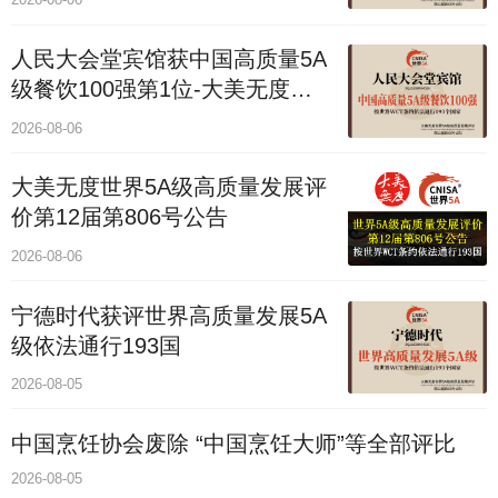
人民大会堂宾馆获中国高质量5A
级餐饮100强第1位-大美无度评
价通193国
2026-08-06
大美无度世界5A级高质量发展评
价第12届第806号公告
2026-08-06
宁德时代获评世界高质量发展5A
级依法通行193国
2026-08-05
中国烹饪协会废除 “中国烹饪大师”等全部评比
2026-08-05