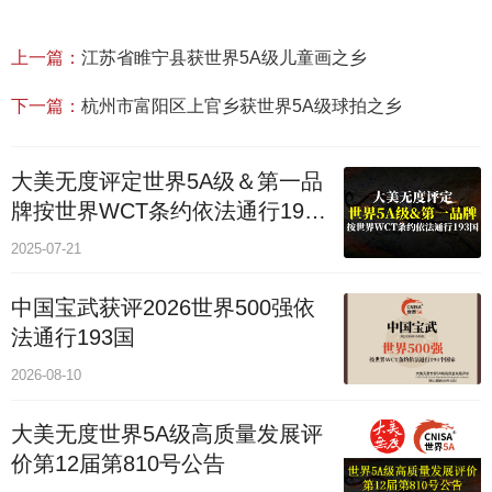
上一篇：
江苏省睢宁县获世界5A级儿童画之乡
下一篇：
杭州市富阳区上官乡获世界5A级球拍之乡
大美无度评定世界5A级＆第一品
牌按世界WCT条约依法通行193
个国家
2025-07-21
中国宝武获评2026世界500强依
法通行193国
2026-08-10
大美无度世界5A级高质量发展评
价第12届第810号公告