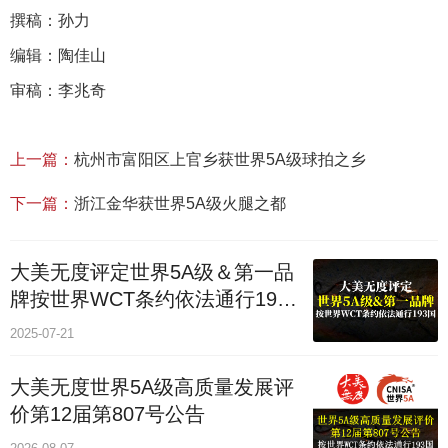
撰稿：孙力
编辑：陶佳山
审稿：李兆奇
上一篇：
杭州市富阳区上官乡获世界5A级球拍之乡
下一篇：
浙江金华获世界5A级火腿之都
大美无度评定世界5A级＆第一品
牌按世界WCT条约依法通行193
个国家
2025-07-21
大美无度世界5A级高质量发展评
价第12届第807号公告