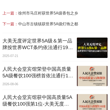
上一篇：
徐州市马庄村获世界5A级香包之乡
下一篇：
中山市古镇镇获世界5A级灯饰之都
大美无度评定世界5A级＆第一品
牌按世界WCT条约依法通行193
个国家
2025-07-21
人民大会堂宾馆荣登中国高质量
5A级餐饮100强榜首依法通行193
国
2026-08-06
人民大会堂宾馆获中国高质量5A
级餐饮100强第1位-大美无度评