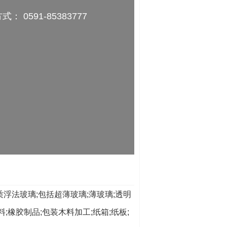
： 0591-85383777
浮法玻璃;包括超薄玻璃;薄玻璃;透明
橡胶制品;包装木料加工;纸箱;纸板;