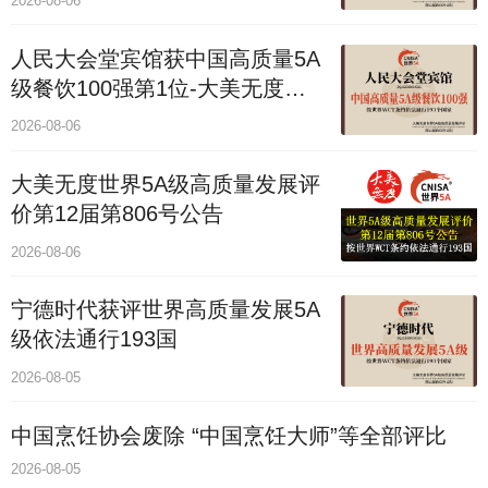
2026-08-06
人民大会堂宾馆获中国高质量5A
级餐饮100强第1位-大美无度评
价通193国
2026-08-06
大美无度世界5A级高质量发展评
价第12届第806号公告
2026-08-06
宁德时代获评世界高质量发展5A
级依法通行193国
2026-08-05
中国烹饪协会废除 “中国烹饪大师”等全部评比
2026-08-05