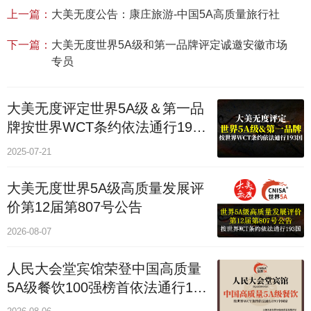
上一篇：
大美无度公告：康庄旅游-中国5A高质量旅行社
下一篇：
大美无度世界5A级和第一品牌评定诚邀安徽市场
专员
大美无度评定世界5A级＆第一品
牌按世界WCT条约依法通行193
个国家
2025-07-21
大美无度世界5A级高质量发展评
价第12届第807号公告
2026-08-07
人民大会堂宾馆荣登中国高质量
5A级餐饮100强榜首依法通行193
国