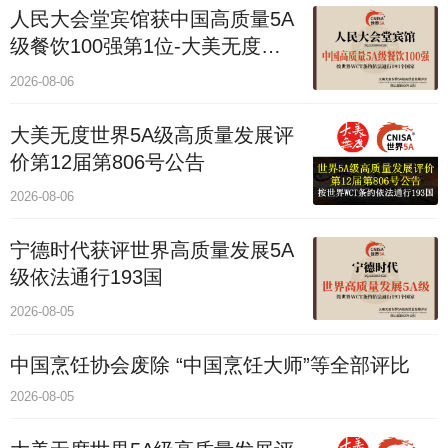
人民大会堂宾馆获中国高质量5A
级餐饮100强第1位-大美无度评
价通193国
2026-08-06
大美无度世界5A级高质量发展评
价第12届第806号公告
2026-08-06
宁德时代获评世界高质量发展5A
级依法通行193国
2026-08-05
中国烹饪协会废除 “中国烹饪大师”等全部评比
2026-08-05