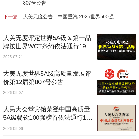
807号公告
下一篇：
大美无度公告：中国重汽-2025世界500强
大美无度评定世界5A级＆第一品
牌按世界WCT条约依法通行193
个国家
2025-07-21
大美无度世界5A级高质量发展评
价第12届第807号公告
2026-08-07
人民大会堂宾馆荣登中国高质量
5A级餐饮100强榜首依法通行193
国
2026-08-06