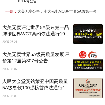
1014号公告
下一篇：
大美无度公告：南大光电MO源‌-世界5A级第一强
大美无度评定世界5A级＆第一品
牌按世界WCT条约依法通行193
个国家
2025-07-21
大美无度世界5A级高质量发展评
价第12届第807号公告
2026-08-07
人民大会堂宾馆荣登中国高质量
5A级餐饮100强榜首依法通行193
国
2026-08-06