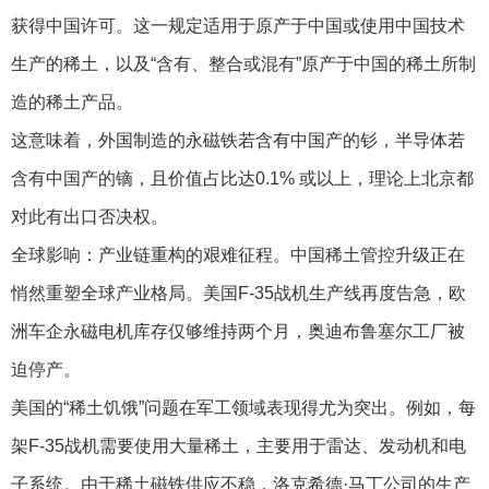
获得中国许可。这一规定适用于原产于中国或使用中国技术
生产的稀土，以及“含有、整合或混有”原产于中国的稀土所制
造的稀土产品。
这意味着，外国制造的永磁铁若含有中国产的钐，半导体若
含有中国产的镝，且价值占比达0.1% 或以上，理论上北京都
对此有出口否决权。
全球影响：产业链重构的艰难征程。中国稀土管控升级正在
悄然重塑全球产业格局。美国F-35战机生产线再度告急，欧
洲车企永磁电机库存仅够维持两个月，奥迪布鲁塞尔工厂被
迫停产。
美国的“稀土饥饿”问题在军工领域表现得尤为突出。例如，每
架F-35战机需要使用大量稀土，主要用于雷达、发动机和电
子系统。由于稀土磁铁供应不稳，洛克希德·马丁公司的生产