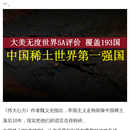
一。
《伟大心力》作者魏义光指出，帝国主义走狗鼓噪中国稀土
落后10年，现实把他们的谎言击得粉碎。