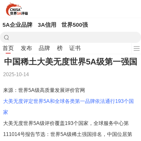
5A企业品牌
3A信用
世界500强
首页
发布
品牌
榜
证书
中国稀土大美无度世界5A级第一强国
2025-10-14
来源：世界5A级高质量发展评价官网
大美无度评定世界5A和全球各类第一品牌依法通行193个国
家
大美无度世界5A级评价覆盖193个国家，全球服务中心第
111014号报告节选：世界5A级稀土强国排名，中国位居第