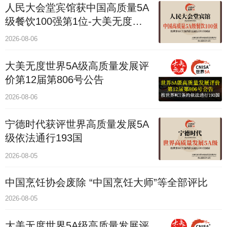
人民大会堂宾馆获中国高质量5A
级餐饮100强第1位-大美无度评
价通193国
2026-08-06
大美无度世界5A级高质量发展评
价第12届第806号公告
2026-08-06
宁德时代获评世界高质量发展5A
级依法通行193国
2026-08-05
中国烹饪协会废除 “中国烹饪大师”等全部评比
2026-08-05
大美无度世界5A级高质量发展评