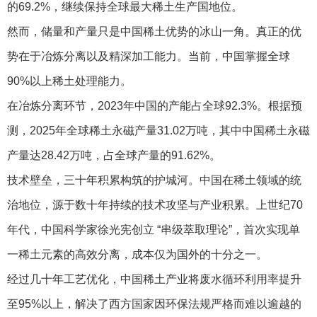
的69.2%，继续保持全球最大稀土生产国地位。
然而，储量和产量只是中国稀土优势的冰山一角。真正的优
势在于冶炼分离以及精深加工能力。当前，中国掌握全球
90%以上稀土处理能力。
在冶炼分离环节，2023年中国的产能占全球92.3%。根据预
测，2025年全球稀土永磁产量31.02万吨，其中中国稀土永磁
产量达28.42万吨，占全球产量的91.62%。
技术壁垒，三十年积累构筑的护城河。中国在稀土领域的统
治地位，源于数十年持续的技术攻坚与产业积累。上世纪70
年代，中国科学家徐光宪创立 “串级萃取理论”，首次实现单
一稀土元素的高效分离，成本仅为国外的十分之一。
经过几十年工艺优化，中国稀土产业将废水循环利用率提升
至95%以上，解决了西方国家因环保法规严格而难以逾越的