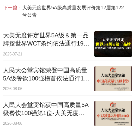
下一篇：
大美无度世界5A级高质量发展评价第12届第122
号公告
大美无度评定世界5A级＆第一品
牌按世界WCT条约依法通行193
个国家
2025-07-21
人民大会堂宾馆荣登中国高质量
5A级餐饮100强榜首依法通行193
国
2026-08-06
人民大会堂宾馆获中国高质量5A
级餐饮100强第1位-大美无度评
价通193国
2026-08-06