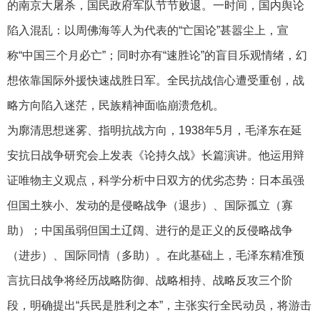
的南京大屠杀，国民政府军队节节败退。一时间，国内舆论
陷入混乱：以周佛海等人为代表的“亡国论”甚嚣尘上，宣
称“中国三个月必亡”；同时亦有“速胜论”的盲目乐观情绪，幻
想依靠国际外援快速战胜日军。全民抗战信心遭受重创，战
略方向陷入迷茫，民族精神面临崩溃危机。
为廓清思想迷雾、指明抗战方向，1938年5月，毛泽东在延
安抗日战争研究会上发表《论持久战》长篇演讲。他运用辩
证唯物主义观点，科学分析中日双方的优劣态势：日本虽强
但国土狭小、发动的是侵略战争（退步）、国际孤立（寡
助）；中国虽弱但国土辽阔、进行的是正义的反侵略战争
（进步）、国际同情（多助）。在此基础上，毛泽东精准预
言抗日战争将经历战略防御、战略相持、战略反攻三个阶
段，明确提出“兵民是胜利之本”，主张实行全民动员，将游击