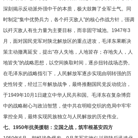
深刻揭示反动派外强中干的本质，极大鼓舞了全军士气。同
时制定“集中优势兵力，各个歼灭敌人”的核心作战方针，强调
以歼灭敌人有生力量为主要目标，而非固守城池。1947年3
月，面对国民党军对陕北解放区的重点进攻，毛泽东果断决
策主动撤离延安，提出“存人失地，人地皆存；存地失人，人
地皆失”的战略思想，以空间换取时间，逐步扭转战场态势。
在毛泽东的战略指引下，人民解放军逐步实现由弱转强的历
史性转变，经过三年解放战争，最终推翻国民党反动统治，
于1949年10月1日建立中华人民共和国。毛泽东在复杂博弈
中的战略耐心与政治智慧，使中共在明暗交织的危局中牢牢
掌控全局，最终实现民族独立与人民解放的历史伟业。
七、1950年抗美援朝：立国之战，筑牢根基安四方