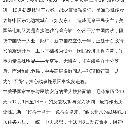
1950年6月，朝鲜战争爆发，9月美军实施仁川登陆后迅速北
进，10月初即越过三八线，战火直逼鸭绿江。美军飞机多次
轰炸中国东北边境城市（如安东），造成无辜平民伤亡；美
国第七舰队更是直接进驻台湾海峡，公然干涉中国内政，阻
挠中国统一大业。此时，新中国成立仅一年，正处于百废待
兴的艰难开局：工业基础极为薄弱，国民经济几近崩溃，军
事力量悬殊明显——无空军、无海军，陆军装备亦十分落
后。面对如此危局，中央高层多数同志主张谨慎行事，认
为“打不得”，担心战事拖累国家恢复进程。
在关乎国家主权与民族安危的重大抉择面前，毛泽东历经13
天（10月1日至13日）的反复权衡与深入研判，最终作出历
史性决断：“打得一拳开，免得百拳来。”他以非凡的战略魄力
顶住各方压力，统一中央思想，于10月8日发布命令，组建中