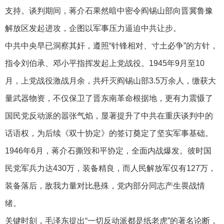
支持。谈判期间，蒋介石果然暗中密令阎锡山部向晋冀鲁豫
解放区发起进攻，企图以军事压力逼迫中共让步。
中共中央早已洞察其奸，遵照“针锋相对、寸土必争”的方针，
指令刘伯承、邓小平指挥发起上党战役。1945年9月至10
月，上党战役激战月余，共歼灭阎锡山部3.5万余人，缴获大
量武器物资，不仅保卫了晋东南革命根据地，更有力震慑了
国民党反动派的嚣张气焰，显著提升了中共在重庆谈判中的
话语权，为后续《双十协定》的签订奠定了坚实军事基础。
1946年6月，蒋介石撕毁和平协定，全面内战爆发。彼时国
民党军兵力达430万，装备精良，而人民解放军仅有127万，
装备落后，敌我力量对比悬殊，党内部分同志产生畏战情
绪。
关键时刻，毛泽东提出“一切反动派都是纸老虎”的著名论断，