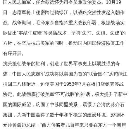
国人民志愿军，任命彭德怀为司令员兼政治委员。10月19
日，志愿军将士秘密跨过鸭绿江，以战略突然性发起入朝作
战。战争期间，毛泽东亲自指挥重大战役部署，根据战场实
际提出“零敲牛皮糖”等灵活战术，坚持“边打、边谈、边建”的
方针，在坚决抗击美军的同时，推动国内国民经济恢复工作
有序开展。
抗美援朝战争的胜利，创造了世界军事史上以弱胜强的奇
迹：中国人民志愿军成功将以美国为首的“联合国军”从鸭绿江
推回三八线附近，迫使美国于1953年7月在板门店签署停战
协定。此战彻底打破美军“不可战胜”的神话，极大提升了新中
国的国际威望，巩固了中苏同盟关系，震慑了台湾的蒋介石
集团，为新中国赢得了数十年和平稳定的建设环境。彭德怀
元帅曾豪迈总结：“西方侵略者几百年来只要在东方一个海岸