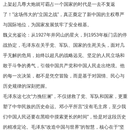
上架起几尊大炮就可霸占一个国家的时代是一去不复返
了！”这场伟大的“立国之战”，真正奠定了新中国的主权尊严
与国际地位，为国家发展筑牢了安全根基。
魏义光鉴论：从1927年井冈山的星火，到1953年板门店的停
战协定，毛泽东在关乎党、军队、国家的生死关头，面对几
乎无解的危局，始终以超凡的战略远见、坚定的人民立场和
敢于斗争的勇气，引领中国共产党和中国人民走出绝境。他
的每一次决策，都不是凭空冒险，而是基于对国情、民心与
历史规律的深刻把握。
毛泽东这七次“力挽狂澜”，不仅拯救了党、军队和国家，更重
塑了中华民族的历史命运。邓小平所言“没有毛主席，至少我
们中国人民还要在黑暗中摸索更长的时间”，恰是对这段历史
的精准定论。毛泽东“改造中国与世界”的智慧，核心在于“坚