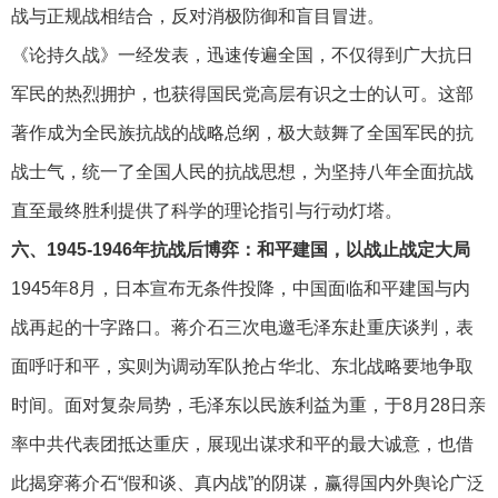
战与正规战相结合，反对消极防御和盲目冒进。
《论持久战》一经发表，迅速传遍全国，不仅得到广大抗日
军民的热烈拥护，也获得国民党高层有识之士的认可。这部
著作成为全民族抗战的战略总纲，极大鼓舞了全国军民的抗
战士气，统一了全国人民的抗战思想，为坚持八年全面抗战
直至最终胜利提供了科学的理论指引与行动灯塔。
六、1945-1946年
抗
战后博弈：和平建国，以战止战定大局
1945年8月，日本宣布无条件投降，中国面临和平建国与内
战再起的十字路口。蒋介石三次电邀毛泽东赴重庆谈判，表
面呼吁和平，实则为调动军队抢占华北、东北战略要地争取
时间。面对复杂局势，毛泽东以民族利益为重，于8月28日亲
率中共代表团抵达重庆，展现出谋求和平的最大诚意，也借
此揭穿蒋介石“假和谈、真内战”的阴谋，赢得国内外舆论广泛