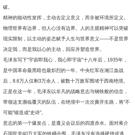
破。
精神的能动性发挥，主动去定义意义，而非被环境所定义。
物理世界有边界，但人心没有边界。人的主观精神可以突破
现实限制，以主动的姿态赋予人生与世界意义——不是世界
决定我，而是我以心的主动，回应并塑造世界。
毛泽东写下“宇宙即我心，我心即宇宙”十八年后，1935年，
是中国革命最黑暗也最炽烈的一年。中央红军在湘江血战
后，8.6万人仅剩3万余人，被数十万敌军围堵于西南绝境。
正是在这一年，毛泽东以非凡的战略意志与钢铁般的信念，
带领这支濒临覆灭的队伍，在绝境中一次次撕开生路，将“不
可能”锻造成“史诗”。
意志的第一个爆发点，是遵义会议后的四渡赤水。面对蒋介
石国民党40万大军的铁桶合围，毛泽东没有选择硬拼或逃