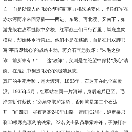
亡，而是以惊人的“我心即宇宙”定力和战场变化，指挥红军在
赤水河两岸来回穿插——西进、东返、再北渡、又南下，如
游龙般在敌军缝隙中穿梭。红军战士们日行百里，脚底血肉
模糊，却始终令行禁止。他们不是在逃跑，而是在用双脚书
写“宇宙即我心”的战略主动。蒋介石气急败坏：“朱毛之狡
诈，前所未有！”——这“狡诈”，实则是在绝望中保持“我心”清
醒、在混乱中创造“我心”的极端意志。
真正的生死考验，是大渡河。1863年，石达开在此全军覆
没。1935年5月，红军站在同一片河岸，身后追兵已至。毛
泽东斩钉截铁：“必须夺取泸定桥，否则就是第二个石达
开！”红四团一昼夜奔袭240里山路，冒雨抵达时，泸定桥只
剩13根寒光凛冽的铁索。22名突击队员攀索冲锋，子弹打在