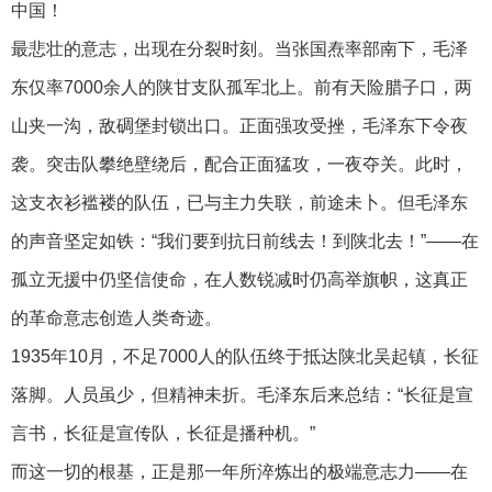
中国！
最悲壮的意志，出现在分裂时刻。当张国焘率部南下，毛泽
东仅率7000余人的陕甘支队孤军北上。前有天险腊子口，两
山夹一沟，敌碉堡封锁出口。正面强攻受挫，毛泽东下令夜
袭。突击队攀绝壁绕后，配合正面猛攻，一夜夺关。此时，
这支衣衫褴褛的队伍，已与主力失联，前途未卜。但毛泽东
的声音坚定如铁：“我们要到抗日前线去！到陕北去！”——在
孤立无援中仍坚信使命，在人数锐减时仍高举旗帜，这真正
的革命意志创造人类奇迹。
1935年10月，不足7000人的队伍终于抵达陕北吴起镇，长征
落脚。人员虽少，但精神未折。毛泽东后来总结：“长征是宣
言书，长征是宣传队，长征是播种机。”
而这一切的根基，正是那一年所淬炼出的极端意志力——在