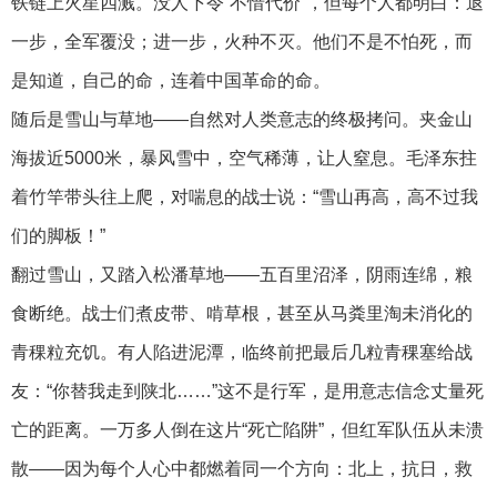
铁链上火星四溅。没人下令“不惜代价”，但每个人都明白：退
一步，全军覆没；进一步，火种不灭。他们不是不怕死，而
是知道，自己的命，连着中国革命的命。
随后是雪山与草地——自然对人类意志的终极拷问。夹金山
海拔近5000米，暴风雪中，空气稀薄，让人窒息。毛泽东拄
着竹竿带头往上爬，对喘息的战士说：“雪山再高，高不过我
们的脚板！”
翻过雪山，又踏入松潘草地——五百里沼泽，阴雨连绵，粮
食断绝。战士们煮皮带、啃草根，甚至从马粪里淘未消化的
青稞粒充饥。有人陷进泥潭，临终前把最后几粒青稞塞给战
友：“你替我走到陕北……”这不是行军，是用意志信念丈量死
亡的距离。一万多人倒在这片“死亡陷阱”，但红军队伍从未溃
散——因为每个人心中都燃着同一个方向：北上，抗日，救