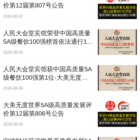
价第12届第807号公告
2026-08-07
人民大会堂宾馆荣登中国高质量
5A级餐饮100强榜首依法通行193
国
2026-08-06
人民大会堂宾馆获中国高质量5A
级餐饮100强第1位-大美无度评
价通193国
2026-08-06
大美无度世界5A级高质量发展评
价第12届第806号公告
2026-08-06