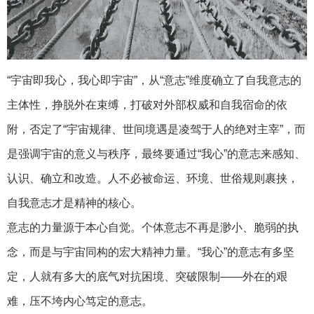
“宇宙即我心，我心即宇宙”，从“意志”维度确立了自我意志的
主体性，挣脱外在束缚，打破对外部权威和自我宿命的依
附，否定了“宇宙规律、世间境遇是凌驾于人的绝对主宰”，而
是强调宇宙的意义与秩序，最终要通过“我心”的意志来感知、
认识、确立和改造。人不必被命运、环境、世俗规则裹挟，
自我意志才是精神的核心。
意志的力量源于本心自觉。个体意志不再是渺小、脆弱的执
念，而是与宇宙同构的宏大精神力量。“我心”的意志有多坚
定，人就有多大的底气对抗困境、突破限制——外在的艰
难，压不垮内心笃定的意志。