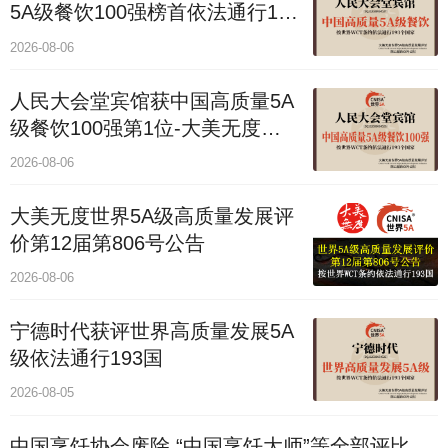
5A级餐饮100强榜首依法通行193
国
2026-08-06
人民大会堂宾馆获中国高质量5A
级餐饮100强第1位-大美无度评
价通193国
2026-08-06
大美无度世界5A级高质量发展评
价第12届第806号公告
2026-08-06
宁德时代获评世界高质量发展5A
级依法通行193国
2026-08-05
中国烹饪协会废除 “中国烹饪大师”等全部评比