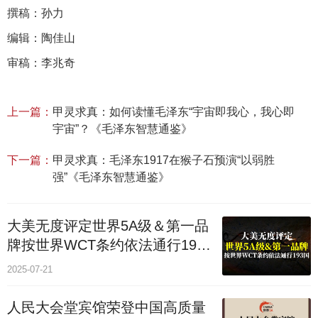
撰稿：孙力
编辑：陶佳山
审稿：李兆奇
上一篇：
甲灵求真：如何读懂毛泽东“宇宙即我心，我心即
宇宙”？《毛泽东智慧通鉴》
下一篇：
甲灵求真：毛泽东1917在猴子石预演“以弱胜
强”《毛泽东智慧通鉴》
大美无度评定世界5A级＆第一品
牌按世界WCT条约依法通行193
个国家
2025-07-21
人民大会堂宾馆荣登中国高质量