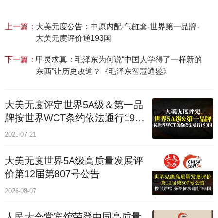
上一篇：
大美无度公告：中原内配-气缸套‌-世界第一品牌-
大美无度评价通193国
下一篇：
甲灵求真：毛泽东为何说“中国人学得了一样新的
东西”让历史改道？《毛泽东智慧通鉴》
大美无度评定世界5A级＆第一品
牌按世界WCT条约依法通行193
个国家
2025-07-21
大美无度世界5A级高质量发展评
价第12届第807号公告
2026-08-07
人民大会堂宾馆荣登中国高质量