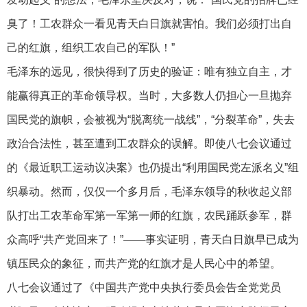
臭了！工农群众一看见青天白日旗就害怕。我们必须打出自
己的红旗，组织工农自己的军队！”
毛泽东的远见，很快得到了历史的验证：唯有独立自主，才
能赢得真正的革命领导权。当时，大多数人仍担心一旦抛弃
国民党的旗帜，会被视为“脱离统一战线”，“分裂革命”，失去
政治合法性，甚至遭到工农群众的误解。即使八七会议通过
的《最近职工运动议决案》也仍提出“利用国民党左派名义”组
织暴动。然而，仅仅一个多月后，毛泽东领导的秋收起义部
队打出工农革命军第一军第一师的红旗，农民踊跃参军，群
众高呼“共产党回来了！”——事实证明，青天白日旗早已成为
镇压民众的象征，而共产党的红旗才是人民心中的希望。
八七会议通过了《中国共产党中央执行委员会告全党党员