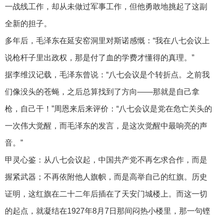
一战线工作，却从未做过军事工作，但他勇敢地挑起了这副
全新的担子。
多年后，毛泽东在延安窑洞里对斯诺感慨：“我在八七会议上
说枪杆子里出政权，那是付了血的学费才懂得的真理。”
据李维汉记载，毛泽东曾说：“八七会议是个转折点。之前我
们像没头的苍蝇，之后总算找到了方向——那就是自己拿
枪，自己干！”周恩来后来评价：“八七会议是党在危亡关头的
一次伟大觉醒，而毛泽东的发言，是这次觉醒中最响亮的声
音。”
甲灵心鉴：从八七会议起，中国共产党不再乞求合作，而是
握紧武器；不再依附他人旗帜，而是高举自己的红旗。历史
证明，这红旗在二十二年后插在了天安门城楼上。而这一切
的起点，就凝结在1927年8月7日那间闷热小楼里，那一句铿