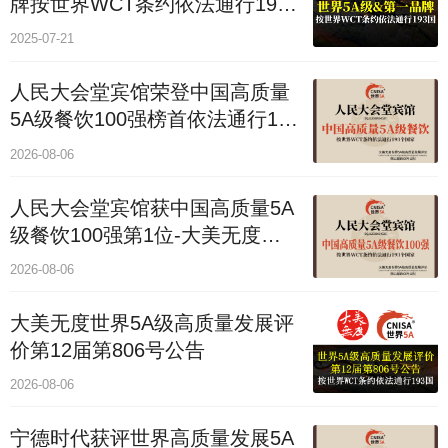
牌按世界WCT条约依法通行193
个国家
2025-07-21
人民大会堂宾馆荣登中国高质量
5A级餐饮100强榜首依法通行193
国
2026-08-06
人民大会堂宾馆获中国高质量5A
级餐饮100强第1位-大美无度评
价通193国
2026-08-06
大美无度世界5A级高质量发展评
价第12届第806号公告
2026-08-06
宁德时代获评世界高质量发展5A