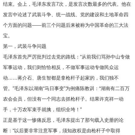
结束。会上，毛泽东发言7次，是发言次数最多的代表。他在
发言中论述了武装斗争、统一战线、党的建设和土地革命四
个方面的问题——前三个问题后来被称为中国革命的三大法
宝。
第一，武装斗争问题
毛泽东首先严厉批判过去党的路线：“从前我们骂孙中山专做
军事运动，我们则恰恰相反，不做军事运动专做民众运
动……蒋介石、唐生智都是拿枪杆子起家的，我们独不
管。”毛泽东以湖南“马日事变”为例痛陈教训：“湖南有二百万
农会会员，但没有一个同志去抓枪杆子。结果许克祥一动
手，十万农军束手就擒，组织全垮！”
正是基于这一惨痛反思，毛泽东提出了那句载入史册的论
断：“以后要非常注意军事，须知政权是由枪杆子中取得