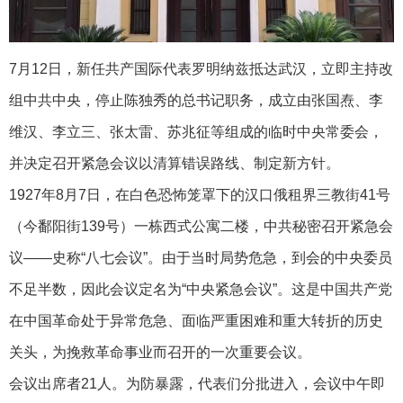
7月12日，新任共产国际代表罗明纳兹抵达武汉，立即主持改
组中共中央，停止陈独秀的总书记职务，成立由张国焘、李
维汉、李立三、张太雷、苏兆征等组成的临时中央常委会，
并决定召开紧急会议以清算错误路线、制定新方针。
1927年8月7日，在白色恐怖笼罩下的汉口俄租界三教街41号
（今鄱阳街139号）一栋西式公寓二楼，中共秘密召开紧急会
议——史称“八七会议”。由于当时局势危急，到会的中央委员
不足半数，因此会议定名为“中央紧急会议”。这是中国共产党
在中国革命处于异常危急、面临严重困难和重大转折的历史
关头，为挽救革命事业而召开的一次重要会议。
会议出席者21人。为防暴露，代表们分批进入，会议中午即