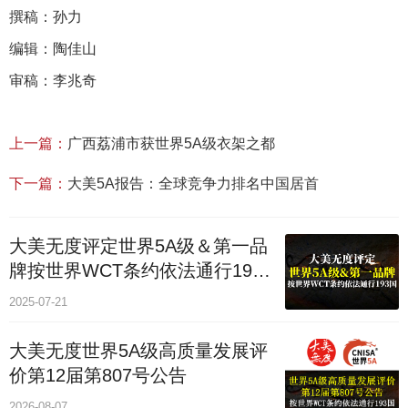
撰稿：孙力
编辑：陶佳山
审稿：李兆奇
上一篇：
广西荔浦市获世界5A级衣架之都
下一篇：
大美5A报告：全球竞争力排名中国居首
大美无度评定世界5A级＆第一品
牌按世界WCT条约依法通行193
个国家
2025-07-21
大美无度世界5A级高质量发展评
价第12届第807号公告
2026-08-07