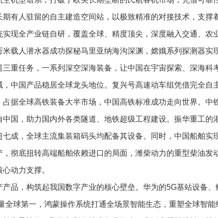
长期有人驻留的自主建造空间站，以极致精准的对接技术，支撑
统实现全产业链自研，覆盖全球、精度顶尖，深度融入交通、农
万米载人潜水器成功探秘马里亚纳海沟深渊，嫦娥系列探测器实
巡三重任务，一系列深空深海装备，让中国在宇宙探索、深海科
域，中国产品稳居全球龙头地位。复兴号高速动车组凭借完全自
，占据全球高铁装备大半市场，中国高铁标准成功走向世界。中
自中国，助力国内外各类隧道、地铁超级工程建设。振华重工的
超七成，全球主流集装箱码头均配备其设备。同时，中国船舶实现
产，彻底扭转高端船舶依赖进口的局面，潍柴动力的重型柴油发
核心动力支撑。
产产品，构筑起我国数字产业的核心壁垒。华为的5G基站设备、
货量全球第一，鸿蒙操作系统打通全场景智能生态，重塑全球智能