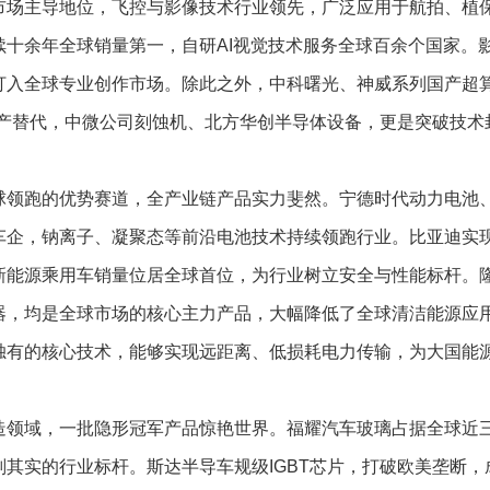
市场主导地位，飞控与影像技术行业领先，广泛应用于航拍、植
续十余年全球销量第一，自研AI视觉技术服务全球百余个国家。
打入全球专业创作市场。除此之外，中科曙光、神威系列国产超
国产替代，中微公司刻蚀机、北方华创半导体设备，更是突破技术
球领跑的优势赛道，全产业链产品实力斐然。宁德时代动力电池
车企，钠离子、凝聚态等前沿电池技术持续领跑行业。比亚迪实
新能源乘用车销量位居全球首位，为行业树立安全与性能标杆。
器，均是全球市场的核心主力产品，大幅降低了全球清洁能源应
独有的核心技术，能够实现远距离、低损耗电力传输，为大国能
造领域，一批隐形冠军产品惊艳世界。福耀汽车玻璃占据全球近
其实的行业标杆。斯达半导车规级IGBT芯片，打破欧美垄断