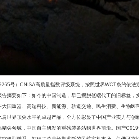
479265号）CNISA高质量指数评级系统，按照世界WCT条约依法
报告摘要如下：如今的中国制造，早已摆脱低端代工的旧标签，
在大国重器、高端科技、新能源、轨道交通、民生消费、生物医
比肩世界顶尖水平的卓越产品，全方位彰显了中国产业实力与创
精尖领域，中国自主研发的重磅装备站稳世界前沿。国产C919大
航空机型谱系，打破了欧美长期垄断的民航客机市场，凭借可靠