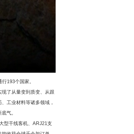
通行193个国家。
实现了从量变到质变、从跟
药、工业材料等诸多领域，
新底气。
型干线客机、ARJ21支
性能收获全球千余架订单。