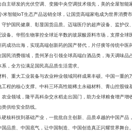
力自主研发的光伏空调、变频中央空调技术领先，美的全屋智能
D电视、小米智能IoT生态产品远销全球，让国货高端家电成为世界消
，守护国民健康、彰显国货品质。迈瑞医疗的超声设备、监护仪
配设备。华熙生物掌控全球近半数的玻尿酸原料市场，支撑全球
新药成功出海，实现高端创新药的国产替代，片仔癀等传统中医
在国民消费领域，贵州茅台引领全球高端白酒品类，海天调味品
体系，全方位满足国民高品质生活需求。
材料、重大工业装备与农业种业领域同样成果丰硕。中国一重的
电工程的核心支撑。中科三环高性能稀土永磁材料、青山控股镍
。农业领域，隆平高科杂交水稻走出国门，助力全球粮食增产增
肉类供给安全防线。
从硬核科技到基础产业，一批批自主创新、品质卓越的中国产品
中国品质、中国底气，让中国制造、中国创造真正闪耀世界舞台