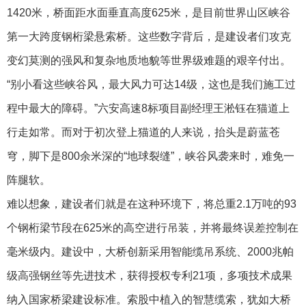
1420米，桥面距水面垂直高度625米，是目前世界山区峡谷
第一大跨度钢桁梁悬索桥。这些数字背后，是建设者们攻克
变幻莫测的强风和复杂地质地貌等世界级难题的艰辛付出。
“别小看这些峡谷风，最大风力可达14级，这也是我们施工过
程中最大的障碍。”六安高速8标项目副经理王淞钰在猫道上
行走如常。而对于初次登上猫道的人来说，抬头是蔚蓝苍
穹，脚下是800余米深的“地球裂缝”，峡谷风袭来时，难免一
阵腿软。
难以想象，建设者们就是在这种环境下，将总重2.1万吨的93
个钢桁梁节段在625米的高空进行吊装，并将最终误差控制在
毫米级内。建设中，大桥创新采用智能缆吊系统、2000兆帕
级高强钢丝等先进技术，获得授权专利21项，多项技术成果
纳入国家桥梁建设标准。索股中植入的智慧缆索，犹如大桥