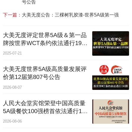
号公告
下一篇：
大美无度公告：三棵树乳胶漆‌-世界5A级第一强
大美无度评定世界5A级＆第一品
牌按世界WCT条约依法通行193
个国家
2025-07-21
大美无度世界5A级高质量发展评
价第12届第807号公告
2026-08-07
人民大会堂宾馆荣登中国高质量
5A级餐饮100强榜首依法通行193
国
2026-08-06