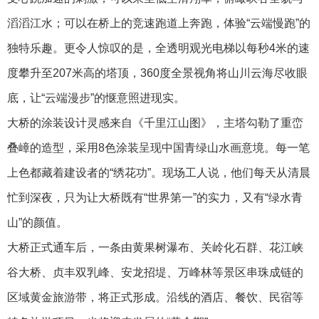
滔滔江水；可以在桥上的竞速跑道上奔跑，体验“云端慢跑”的
独特乐趣。更令人惊叹的是，全透明观光电梯以每秒4米的速
度攀升至207米高的塔顶，360度全景视角将山川云海尽收眼
底，让“云端漫步”的惬意照进现实。
大桥的涂装设计灵感来自《千里江山图》，主塔勾勒了重峦
叠嶂的造型，采用8色涂装呈现中国青绿山水画意境。每一笔
上色都藏着建设者的“绣花功”。现场工人说，他们每天从清晨
忙到深夜，只为让大桥既有“世界第一”的实力，又有“绿水青
山”的颜值。
大桥正式通车后，一条由黄果树瀑布、关岭化石群、花江峡
谷大桥、贞丰双乳峰、安龙招堤、万峰林等景区串珠成链的
区域黄金旅游带，将正式形成。沿线的酒店、餐饮、民宿等