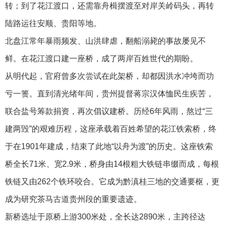
转；到了花江渡口，还需靠舟楫摆渡至对岸关岭码头，再转
陆路运往安顺、贵阳等地。
北盘江常年暴雨频发、山洪肆虐，翻船溺毙的事故屡见不
鲜。在花江渡口建一座桥，成了两岸百姓世代的期盼。
从明代起，官府曾多次尝试在此架桥，却都因洪水冲垮而功
亏一篑。直到清光绪年间，贵州提督蒋宗汉体恤民生疾苦，
联合盐号筹款捐资，再次倡议建桥。历经6年风雨，熬过“三
建两毁”的艰难历程，这座承载着百姓希望的花江铁索桥，终
于在1901年建成，结束了此地“以舟为渡”的历史。这座铁索
桥全长71米、宽2.9米，桥身由14根粗大铁链串缀而成，每根
铁链又由262个铁环咬合。它成为黔滇桂三地的交通要枢，更
成为研究茶马古道贵州段的重要遗迹。
新桥选址于原桥上游300米处，全长达2890米，主跨径达