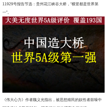
11929号报告节选：贵州花江峡谷大桥，“横竖都是世界第
一”。
《伟大心力》作者魏义光指出，被思想殖民的奴性者鼓噪中