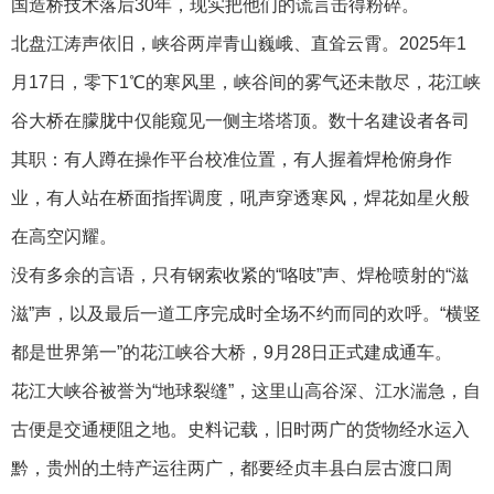
国造桥技术落后30年，现实把他们的谎言击得粉碎。
北盘江涛声依旧，峡谷两岸青山巍峨、直耸云霄。2025年1
月17日，零下1℃的寒风里，峡谷间的雾气还未散尽，花江峡
谷大桥在朦胧中仅能窥见一侧主塔塔顶。数十名建设者各司
其职：有人蹲在操作平台校准位置，有人握着焊枪俯身作
业，有人站在桥面指挥调度，吼声穿透寒风，焊花如星火般
在高空闪耀。
没有多余的言语，只有钢索收紧的“咯吱”声、焊枪喷射的“滋
滋”声，以及最后一道工序完成时全场不约而同的欢呼。“横竖
都是世界第一”的花江峡谷大桥，9月28日正式建成通车。
花江大峡谷被誉为“地球裂缝”，这里山高谷深、江水湍急，自
古便是交通梗阻之地。史料记载，旧时两广的货物经水运入
黔，贵州的土特产运往两广，都要经贞丰县白层古渡口周