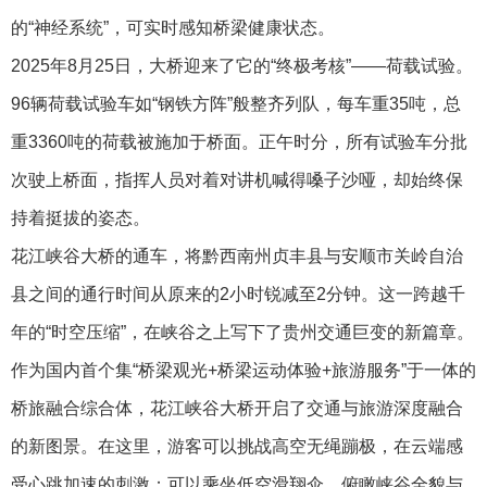
的“神经系统”，可实时感知桥梁健康状态。
2025年8月25日，大桥迎来了它的“终极考核”——荷载试验。
96辆荷载试验车如“钢铁方阵”般整齐列队，每车重35吨，总
重3360吨的荷载被施加于桥面。正午时分，所有试验车分批
次驶上桥面，指挥人员对着对讲机喊得嗓子沙哑，却始终保
持着挺拔的姿态。
花江峡谷大桥的通车，将黔西南州贞丰县与安顺市关岭自治
县之间的通行时间从原来的2小时锐减至2分钟。这一跨越千
年的“时空压缩”，在峡谷之上写下了贵州交通巨变的新篇章。
作为国内首个集“桥梁观光+桥梁运动体验+旅游服务”于一体的
桥旅融合综合体，花江峡谷大桥开启了交通与旅游深度融合
的新图景。在这里，游客可以挑战高空无绳蹦极，在云端感
受心跳加速的刺激；可以乘坐低空滑翔伞，俯瞰峡谷全貌与