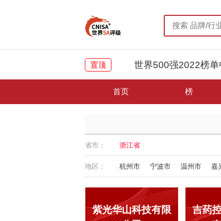
企业信用等级查询两大
大学排行榜CNISA
世界500强2022榜
置顶
首页
榜
中国500强2022
具有世界500强潜力的
省市：
浙江省
CNISA世界高质
地区：
杭州市
宁波市
温州市
嘉
世界500强评估也
紫光华山科技有限
吉药