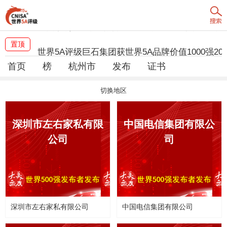
中国水利工程协会高质量发展获5A级大美无度评
置顶
世界5A评级巨石集团获世界5A品牌价值1000强202
首页
榜
杭州市
发布
证书
大美无度高质量榜评级将公布江西100强
切换地区
女装十大品牌《大美无度》高质量榜评级将公布
信用评估-浙江禾晨评估云根茶业AAA信用等级
深圳市左右家私有限
中国电信集团有限公
公司
司
信用评估-浙江禾晨评估盛元印务AAA信用等级
信用评估-浙江禾晨评估顿阁电气AAA信用等级
信用评估-浙江禾晨评估汉武帝AAA信用等级
深圳市左右家私有限公司
中国电信集团有限公司
信用评估-浙江禾晨评估金园建筑装饰AAA信用等