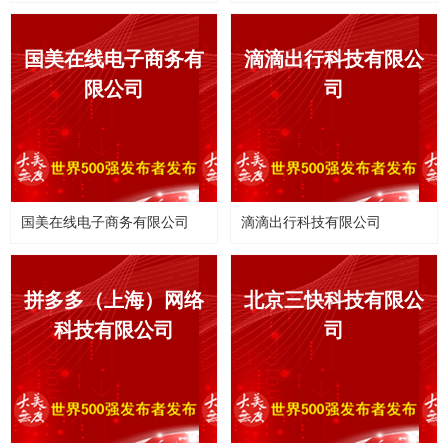
大美无度发布：劳特巴赫入选精酿啤酒世界十大
国美在线电子商务有
滴滴出行科技有限公
大美无度发布：金园建筑装饰入选AAAAA品牌，
限公司
司
大美无度发布：金园建筑装饰入选AAA信用企业
大美无度发布：大隐清心入选AAAAA品牌，好品
国美在线电子商务有限公司
滴滴出行科技有限公司
长城汽车入选《大美无度》2021世界500强
大美无度发布：银河体育入选AAA信用企业，好
拼多多（上海）网络
北京三快科技有限公
科技有限公司
司