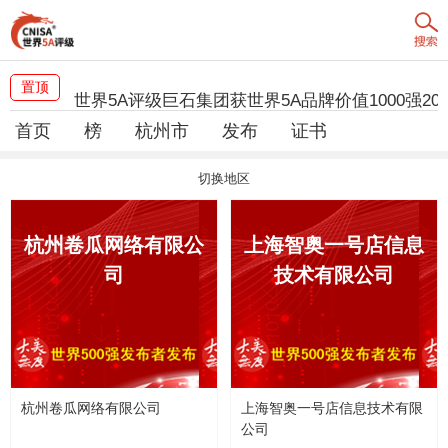
中国水利工程协会高质量发展获5A级大美无度评
置顶
世界5A评级巨石集团获世界5A品牌价值1000强202
首页
榜
杭州市
发布
证书
大美无度高质量榜评级将公布江西100强
切换地区
女装十大品牌《大美无度》高质量榜评级将公布
信用评估-浙江禾晨评估云根茶业AAA信用等级
杭州卷瓜网络有限公
上海智奥一号店信息
司
技术有限公司
信用评估-浙江禾晨评估盛元印务AAA信用等级
信用评估-浙江禾晨评估顿阁电气AAA信用等级
信用评估-浙江禾晨评估汉武帝AAA信用等级
杭州卷瓜网络有限公司
上海智奥一号店信息技术有限
公司
信用评估-浙江禾晨评估金园建筑装饰AAA信用等